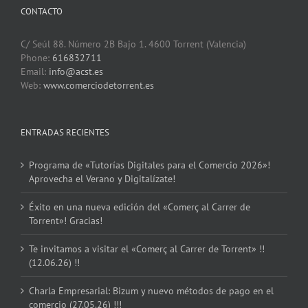
CONTACTO
C/ Seúl 88. Número 2B Bajo 1. 4600 Torrent (Valencia)
Phone:
616832711
Email:
info@acst.es
Web:
www.comerciodetorrent.es
ENTRADAS RECIENTES
Programa de «Tutorías Digitales para el Comercio 2026»!
Aprovecha el Verano y Digitalízate!
Éxito en una nueva edición del «Comerç al Carrer de
Torrent»! Gracias!
Te invitamos a visitar el «Comerç al Carrer de Torrent» !!
(12.06.26) !!
Charla Empresarial: Bizum y nuevo métodos de pago en el
comercio (27.05.26) !!!