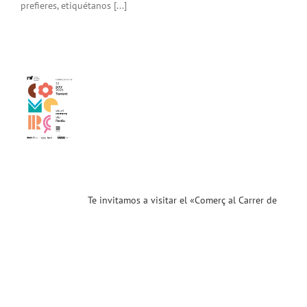
prefieres, etiquétanos [...]
amos
tar
erç
er
nt»
.26)
ias
Te invitamos a visitar el «Comerç al Carrer de
T