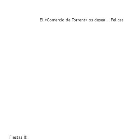
ias
T
El «Comercio de Torrent» os desea … Felices
Fiestas !!!!