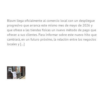
Bizum llega oficialmente al comercio local con un despliegue
progresivo que arranca este mismo mes de mayo de 2026 y
amos
que ofrece a las tiendas físicas un nuevo método de pago que
a
ofrecer a sus clientes. Para informar sobre este nuevo hito que
va
cambiará, en un futuro próximo, la relación entre los negocios
a!
locales y [...]
ramos
a
va
 de
T.
ación
ciantes
cios
nt