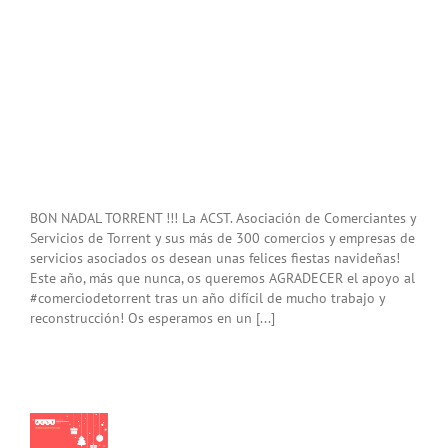
BON NADAL TORRENT !!! La ACST. Asociación de Comerciantes y
Servicios de Torrent y sus más de 300 comercios y empresas de
servicios asociados os desean unas felices fiestas navideñas!
Este año, más que nunca, os queremos AGRADECER el apoyo al
#comerciodetorrent tras un año difícil de mucho trabajo y
reconstrucción! Os esperamos en un [...]
s
dades…»A
des
s,
eños