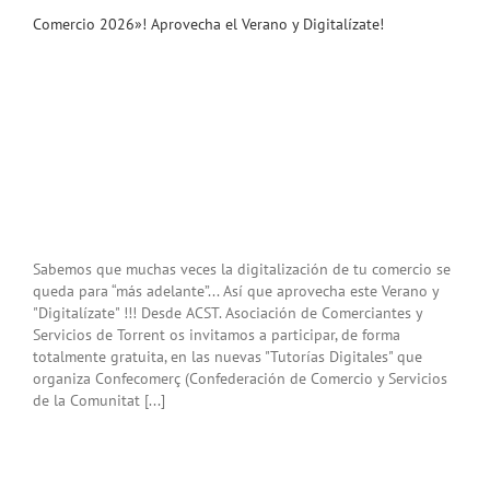
Comercio 2026»! Aprovecha el Verano y Digitalízate!
Sabemos que muchas veces la digitalización de tu comercio se
queda para “más adelante”... Así que aprovecha este Verano y
"Digitalízate" !!! Desde ACST. Asociación de Comerciantes y
Servicios de Torrent os invitamos a participar, de forma
totalmente gratuita, en las nuevas "Tutorías Digitales" que
organiza Confecomerç (Confederación de Comercio y Servicios
de la Comunitat [...]
 en
a
va
ón