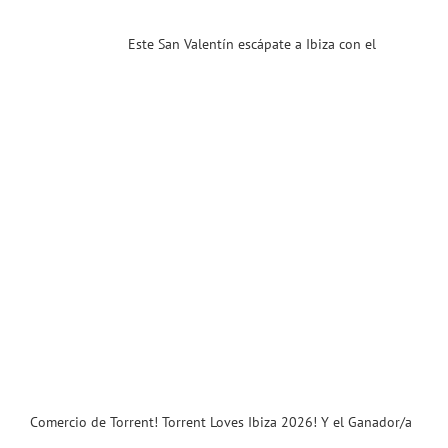
dor/a
…
Este San Valentín escápate a Ibiza con el
ias
T
Comercio de Torrent! Torrent Loves Ibiza 2026! Y el Ganador/a