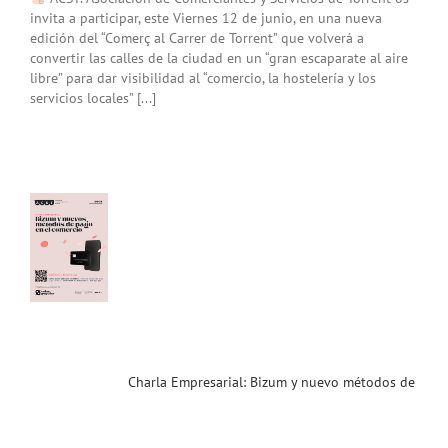
invita a participar, este Viernes 12 de junio, en una nueva
edición del “Comerç al Carrer de Torrent” que volverá a
convertir las calles de la ciudad en un “gran escaparate al aire
libre” para dar visibilidad al “comercio, la hostelería y los
servicios locales” [...]
la
sarial:
m y
vo
dos
ago
el
cio
.26)
ias
T
Charla Empresarial: Bizum y nuevo métodos de