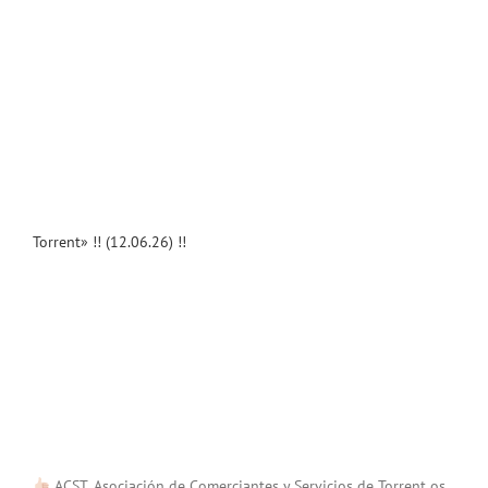
Torrent» !! (12.06.26) !!
ACST. Asociación de Comerciantes y Servicios de Torrent os