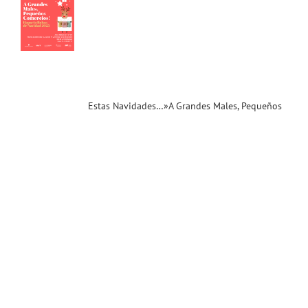
cios»
rto
as
ad)
ias
T
Estas Navidades…»A Grandes Males, Pequeños