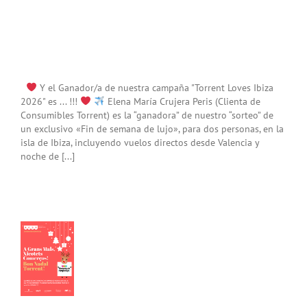
Y el Ganador/a de nuestra campaña "Torrent Loves Ibiza
2026" es ... !!!
Elena María Crujera Peris (Clienta de
Consumibles Torrent) es la “ganadora” de nuestro “sorteo” de
un exclusivo «Fin de semana de lujo», para dos personas, en la
isla de Ibiza, incluyendo vuelos directos desde Valencia y
noche de [...]
rcio
nt»
sea
ces
as