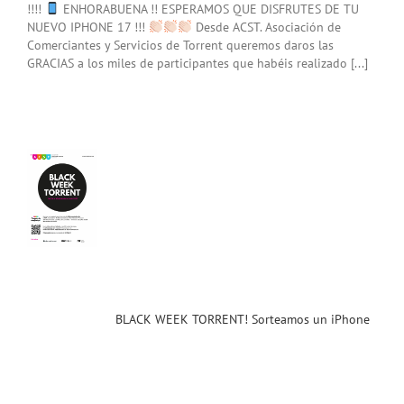
!!!!
ENHORABUENA !! ESPERAMOS QUE DISFRUTES DE TU
NUEVO IPHONE 17 !!!
Desde ACST. Asociación de
Comerciantes y Servicios de Torrent queremos daros las
GRACIAS a los miles de participantes que habéis realizado [...]
CK
K
ENT!
amos
ne
Del
 30
embre
 !!
ias
T
BLACK WEEK TORRENT! Sorteamos un iPhone