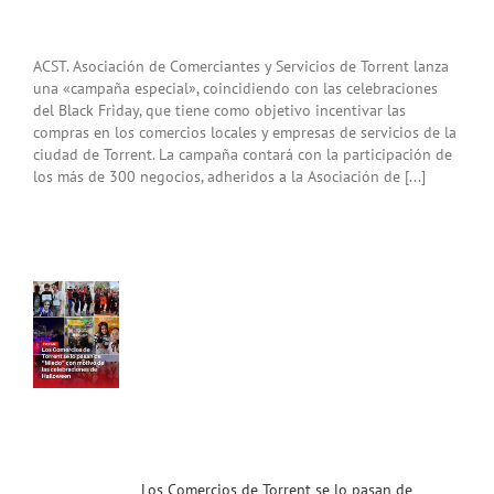
ACST. Asociación de Comerciantes y Servicios de Torrent lanza
una «campaña especial», coincidiendo con las celebraciones
del Black Friday, que tiene como objetivo incentivar las
compras en los comercios locales y empresas de servicios de la
ciudad de Torrent. La campaña contará con la participación de
s
los más de 300 negocios, adheridos a la Asociación de [...]
cios
nt
o
an
do”
n
vo
as
raciones
ween!
ias
Los Comercios de Torrent se lo pasan de