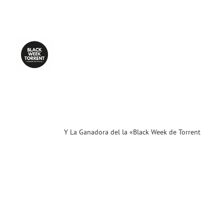
a
ora
la
ck
k
nt
5»
…
ias
T
Y La Ganadora del la «Black Week de Torrent