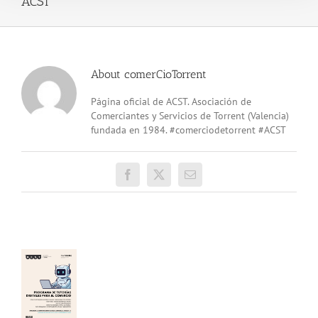
ACST
About
comerCioTorrent
Página oficial de ACST. Asociación de
Comerciantes y Servicios de Torrent (Valencia)
fundada en 1984. #comerciodetorrent #ACST
Facebook
X
Email
ama
rías
les
el
cio
»!
vecha