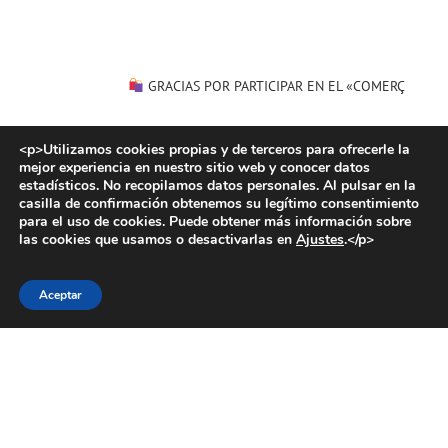
L
RCIO
AL
 !!
ias
GRACIAS POR PARTICIPAR EN EL «COMERÇ
T
<p>Utilizamos cookies propias y de terceros para ofrecerle la
mejor experiencia en nuestro sitio web y conocer datos
estadísticos. No recopilamos datos personales. Al pulsar en la
casilla de confirmación obtenemos su legítimo consentimiento
para el uso de cookies. Puede obtener más información sobre
las cookies que usamos o desactivarlas en
Ajustes
.</p>
Aceptar