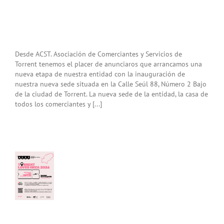
Desde ACST. Asociación de Comerciantes y Servicios de
Torrent tenemos el placer de anunciaros que arrancamos una
nueva etapa de nuestra entidad con la inauguración de
nuestra nueva sede situada en la Calle Seúl 88, Número 2 Bajo
de la ciudad de Torrent. La nueva sede de la entidad, la casa de
San
todos los comerciantes y [...]
tín
ate
za
el
cio
nt!
nt
es
a
! Y