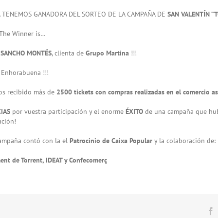
 TENEMOS GANADORA DEL SORTEO DE LA CAMPAÑA DE
SAN VALENTÍN ”T
The Winner is…
 SANCHO MONTÉS
, clienta de
Grupo Martina
!!!
Enhorabuena !!!
s recibido más de
2500 tickets con compras realizadas en el comercio a
IAS
por vuestra participación y el enorme
ÉXITO
de una campaña que hubi
ación!
mpaña contó con la el
Patrocinio de Caixa Popular
y la colaboración de:
ent de Torrent, IDEAT y Confecomerç
F