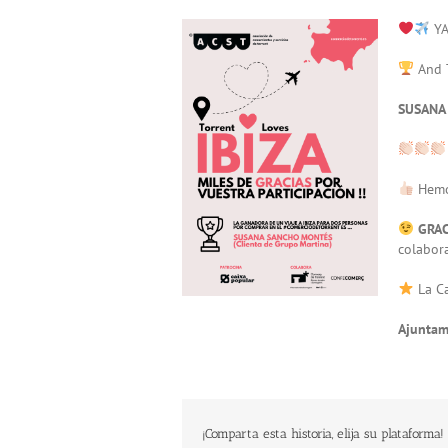
View
YA
Larger
Image
And 
SUSANA
Hemo
GRAC
colabor
La Ca
Ajuntam
¡Comparta esta historia, elija su plataforma!