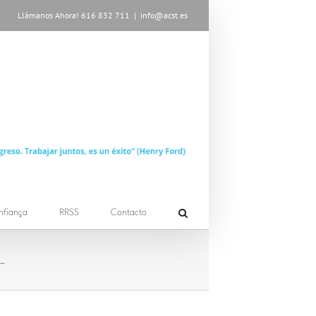
Llámanos Ahora! 616 832 711
|
info@acst.es
nfiança
RRSS
Contacto
…