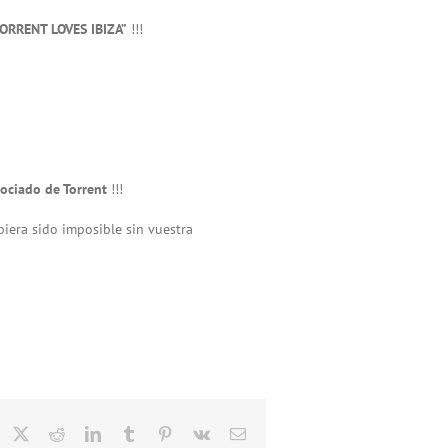
ORRENT LOVES IBIZA”
!!!
sociado de Torrent
!!!
era sido imposible sin vuestra
acebook
X
Reddit
LinkedIn
Tumblr
Pinterest
Vk
Email