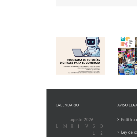
Related Posts
Programa de
Éxito en una nueva
«Tutorías Digitales
edición del «Comerç
para el Comercio
al Carrer de
2026»! Aprovecha el
Torrent»! Gracias!
Verano y Digitalízate!
CALENDARIO
AVISO LEG
agosto 2026
Política
L
M
X
J
V
S
D
Ley de c
1
2