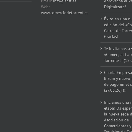
Email:
info@acst.es
Aprovecha el V
Web:
Digitalízate!
www.comerciodetorrent.es
Éxito en una n
edición del «Co
Carrer de Torre
Gracias!
Te invitamos a v
«Comerç al Car
Torrent» !! (12.
Charla Empresar
Bizum y nuevo
de pago en el 
(27.05.26) !!!
Iniciamos una 
etapa! Os espe
la nueva sede d
Asociación de
Comerciantes y
Servicios de Tor