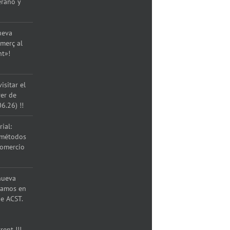
erano y
ueva
merç al
nt»!
isitar el
rer de
06.26) !!
ial:
 métodos
comercio
nueva
ramos en
e ACST.
rent !!!