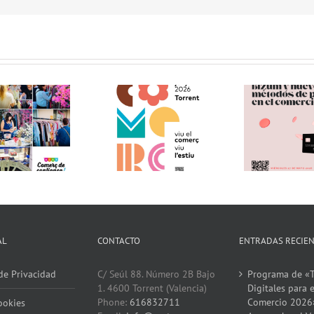
Inici
Charla Empresarial:
etapa
Te invitamos a visitar
Bizum y nuevo
en la
el «Comerç al Carrer
métodos de pago en
ACST.
de Torrent» !!
el comercio (27.05.26)
Co
(12.06.26) !!
!!!
Servi
AL
CONTACTO
ENTRADAS RECIE
 de Privacidad
C/ Seúl 88. Número 2B Bajo
Programa de «T
1. 4600 Torrent (Valencia)
Digitales para e
Phone:
616832711
Comercio 2026
ookies