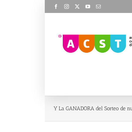
Skip
Facebook
Instagram
X
YouTube
Email
to
content
Y La GANADORA del Sorteo de nue