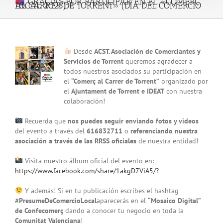
GRACIAS POR PARTICIPAR EN EL «COMERÇ
AL CARRER DE TORRENT» (DÍA DEL COMERCIO LOCAL 2025) !!
View
Desde
ACST. Asociación de Comerciantes y
Larger
Servicios de Torrent
queremos agradecer a
Image
todos nuestros asociados su participación en
el
“Comerç al Carrer de Torrent”
organizado por
el
Ajuntament de Torrent e IDEAT
con nuestra
colaboración!
Recuerda que
nos puedes seguir enviando fotos y vídeos
del evento a través del
616832711
o
referenciando nuestra
asociación a través de las RRSS oficiales
de nuestra entidad!
Visita nuestro álbum oficial del evento en:
https://www.facebook.com/share/1akgD7ViA5/?
Y además! Si en tu publicación escribes el hashtag
#PresumeDeComercioLocal
aparecerás en el
“Mosaico Digital”
de Confecomerç
dando a conocer tu negocio en toda la
Comunitat Valenciana
!