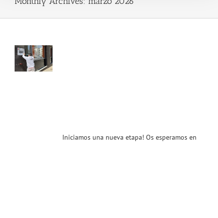
Monthly Archives:
marzo 2026
ramos
a
va
 de
T.
ación
ciantes
cios
nt
Iniciamos una nueva etapa! Os esperamos en
ias
T