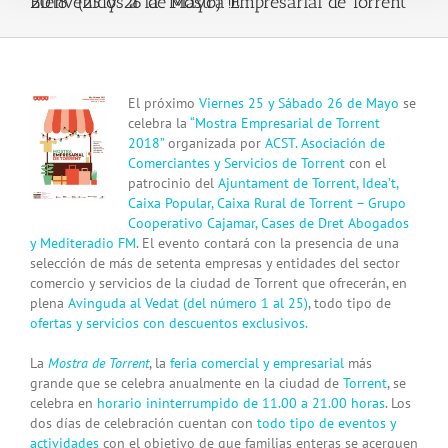
Bienvenidos a la “Mostra Empresarial de Torrent 2018” (25 y 26 de Mayo) !!!
View
El próximo
Viernes 25 y Sábado 26
de Mayo
se
Larger
celebra la
“Mostra Empresarial de Torrent
Image
2018”
organizada por
ACST. Asociación de
Comerciantes y Servicios de Torrent
con el
patrocinio del
Ajuntament de Torrent, Idea’t,
Caixa Popular, Caixa Rural de Torrent – Grupo
Cooperativo Cajamar, Cases de Dret Abogados
y Mediteradio FM
. El evento contará con la presencia de una
selección de más de setenta empresas y entidades del sector
comercio y servicios de la ciudad de Torrent que ofrecerán, en
plena
Avinguda al Vedat (del número 1 al 25)
, todo tipo de
ofertas y servicios con descuentos exclusivos.
La
Mostra de Torrent
, la
feria comercial y empresarial
más
grande que se celebra anualmente en la ciudad de
Torrent
, se
celebra en
horario ininterrumpido de 11.00 a 21.00 horas
. Los
dos días de celebración cuentan con
todo tipo de eventos y
actividades
con el objetivo de que familias enteras se acerquen