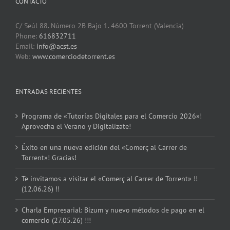
CONTACTO
C/ Seúl 88. Número 2B Bajo 1. 4600 Torrent (Valencia)
Phone:
616832711
Email:
info@acst.es
Web:
www.comerciodetorrent.es
ENTRADAS RECIENTES
Programa de «Tutorías Digitales para el Comercio 2026»!
Aprovecha el Verano y Digitalízate!
Éxito en una nueva edición del «Comerç al Carrer de
Torrent»! Gracias!
Te invitamos a visitar el «Comerç al Carrer de Torrent» !!
(12.06.26) !!
Charla Empresarial: Bizum y nuevo métodos de pago en el
comercio (27.05.26) !!!