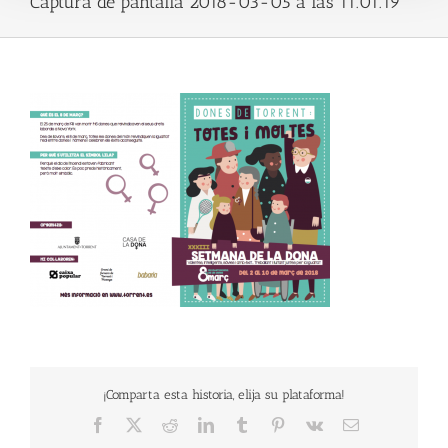
Captura de pantalla 2018-03-05 a las 11.01.19
¡Comparta esta historia, elija su plataforma!
Facebook
X
Reddit
LinkedIn
Tumblr
Pinterest
Vk
Email