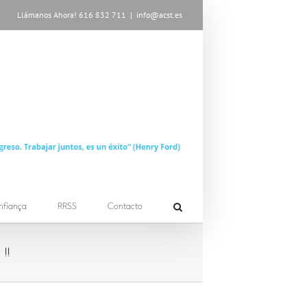
Llámanos Ahora! 616 832 711
|
info@acst.es
nfiança
RRSS
Contacto
!!