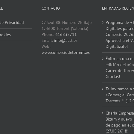
AL
CONTACTO
ENTRADAS RECIE
 de Privacidad
C/ Seúl 88. Número 2B Bajo
Programa de «T
1. 4600 Torrent (Valencia)
Digitales para e
Phone:
616832711
Comercio 2026
ookies
Email:
info@acst.es
Aprovecha el V
Web:
Digitalízate!
www.comerciodetorrent.es
Éxito en una n
edición del «Co
Carrer de Torre
Gracias!
Te invitamos a v
«Comerç al Car
Torrent» !! (12.
Charla Empresar
Bizum y nuevo
de pago en el 
(27.05.26) !!!