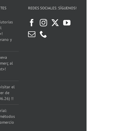
NTES
REDES SOCIALES: SÍGUENOS!
utorías
l
»!
erano y
ueva
merç al
nt»!
isitar el
rer de
06.26) !!
ial:
 métodos
comercio