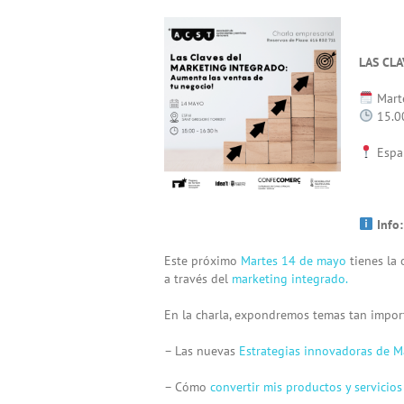
View
Larger
Image
LAS CLA
Mart
15.00
Espai
Info:
Este próximo
Martes 14 de mayo
tienes la 
a través del
marketing integrado.
En la charla, expondremos temas tan import
– Las nuevas
Estrategias innovadoras de M
– ⁠Cómo
convertir mis productos y servicios