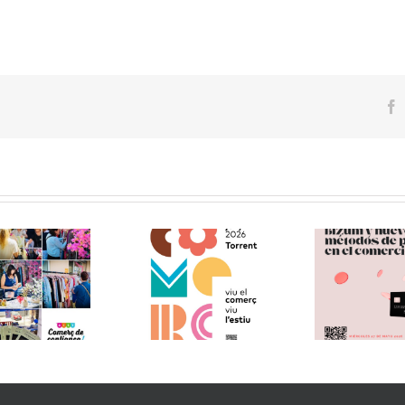
F
Inici
Charla Empresarial:
etapa
Te invitamos a visitar
Bizum y nuevo
en la
el «Comerç al Carrer
métodos de pago en
ACST.
de Torrent» !!
el comercio (27.05.26)
Co
(12.06.26) !!
!!!
Servi