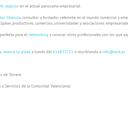
 mi negocio
en el actual panorama empresarial.
ctor Valencia
, consultor y formador referente en el mundo comercial y em
ncipales productores, comercios, universidades y asociaciones empresariale
perfecta para el
networking
y conocer otros profesionales con los que ex
a,
reserva tu plaza
a través del
616832711
o escribiendo a
info@acst.es
os de Torrent
 Servicios de la Comunitat Valenciana)