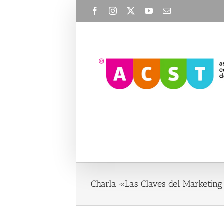
Skip
Facebook
Instagram
X
YouTube
Email
to
content
Charla «Las Claves del Marketing 