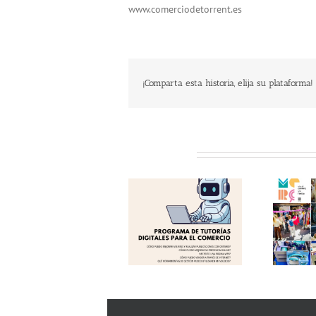
www.comerciodetorrent.es
¡Comparta esta historia, elija su plataforma!
Related Posts
Programa de
Éxito en una nueva
«Tutorías Digitales
edición del «Comerç
para el Comercio
al Carrer de
2026»! Aprovecha el
Torrent»! Gracias!
Verano y Digitalízate!