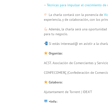
– ⁠
Técnicas para impulsar el crecimiento de
La charla contará con la ponencia de
Ví
experiencia, y de colaboración, con los pri
Además, la charla será una oportunidad 
para tu negocio.
Si estás interesad@ en asistir a la charl
Organiza:
ACST. Asociación de Comerciantes y Servici
CONFECOMERÇ (Confederación de Comercio y
Colabora:
Ajutantament de Torrent | IDEA’T
+Info: