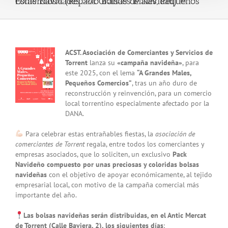
Estas Navidades…»A Grandes Males, Pequeños Comercios» (Reparto Bolsas de Navidad) !!!
View
ACST. Asociación de Comerciantes y Servicios de
Larger
Torrent
lanza su
«campaña navideña»
, para
Image
este 2025, con el lema
“A Grandes Males,
Pequeños Comercios”
, tras un año duro de
reconstrucción y reinvención, para un comercio
local torrentino especialmente afectado por la
DANA.
Para celebrar estas entrañables fiestas, la
asociación de
comerciantes de Torrent
regala, entre todos los comerciantes y
empresas asociados, que lo soliciten, un exclusivo
Pack
Navideño compuesto por unas preciosas y coloridas bolsas
navideñas
con el objetivo de apoyar económicamente, al tejido
empresarial local, con motivo de la campaña comercial más
importante del año.
Las bolsas navideñas serán distribuidas, en el Antic Mercat
de Torrent (Calle Baviera, 2), los siguientes días
: