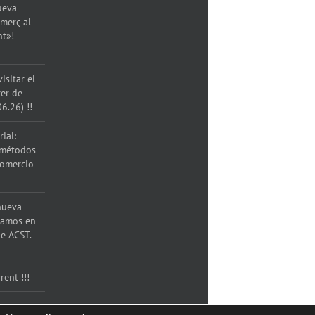
ueva
merç al
nt»!
isitar el
rer de
06.26) !!
ial:
 métodos
comercio
nueva
ramos en
e ACST.
rent !!!