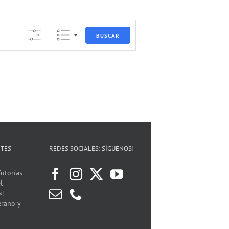
BUSCAR
NTES
REDES SOCIALES: SÍGUENOS!
utorías
l
»!
erano y