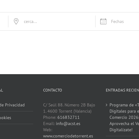
cerca...
Fechas
AL
CONTACTO
ENTRADAS RECIE
 de Privacidad
C/ Seúl 88. Número 2B Bajo
Programa de «T
1. 4600 Torrent (Valencia)
Digitales para e
Phone:
616832711
Comercio 2026
ookies
Email:
info@acst.es
Aprovecha el V
Web:
Digitalízate!
www.comerciodetorrent.es