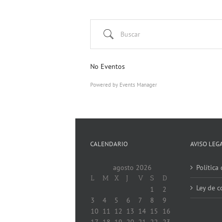
Buscar
No Eventos
Powered by
Events Manager
CALENDARIO
AVISO LEG
agosto 2026
Política
L
M
X
J
V
S
D
Ley de c
1
2
3
4
5
6
7
8
9
10
11
12
13
14
15
16
17
18
19
20
21
22
23