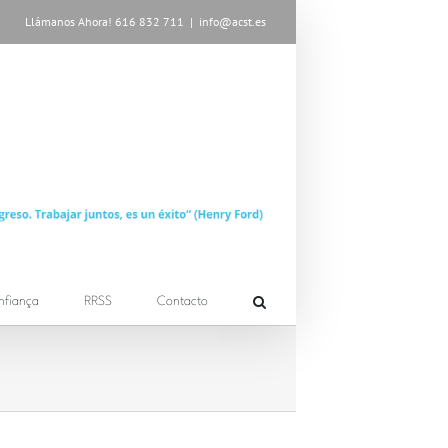
Llámanos Ahora! 616 832 711
|
info@acst.es
nfiança
RRSS
Contacto