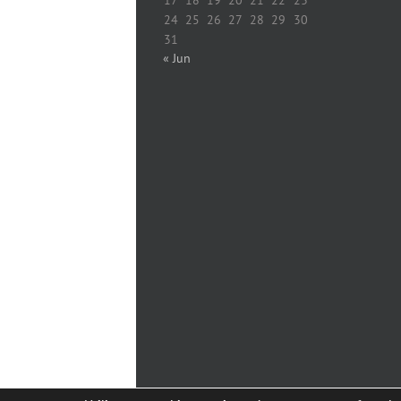
24
25
26
27
28
29
30
31
« Jun