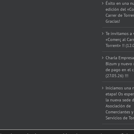
Éxito en una n
edición del «Co
Carrer de Torre
Gracias!
Te invitamos a v
«Comerç al Car
Torrent» !! (12.
Charla Empresar
Bizum y nuevo
de pago en el 
(27.05.26) !!!
Iniciamos una 
etapa! Os espe
la nueva sede d
Asociación de
Comerciantes y
Servicios de Tor