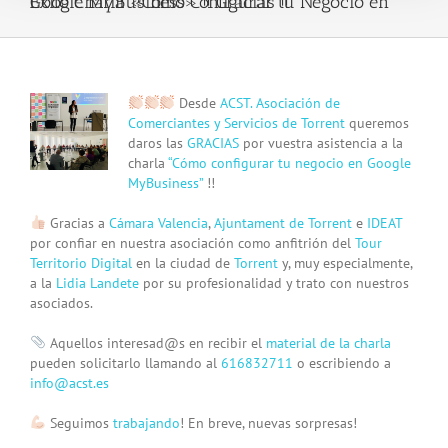
Éxito Charla «Cómo Configurar tu Negocio en Google MyBusiness» !! Gracias !!
View
Desde
ACST. Asociación de
Larger
Comerciantes y Servicios de Torrent
queremos
Image
daros las
GRACIAS
por vuestra asistencia a la
charla
“Cómo configurar tu negocio en Google
MyBusiness”
!!
Gracias a
Cámara Valencia
,
Ajuntament de Torrent
e
IDEAT
por confiar en nuestra asociación como anfitrión del
Tour
Territorio Digital
en la ciudad de
Torrent
y, muy especialmente,
a la
Lidia Landete
por su profesionalidad y trato con nuestros
asociados.
Aquellos interesad@s en recibir el
material de la charla
pueden solicitarlo llamando al
616832711
o escribiendo a
info@acst.es
Seguimos
trabajando
! En breve, nuevas sorpresas!