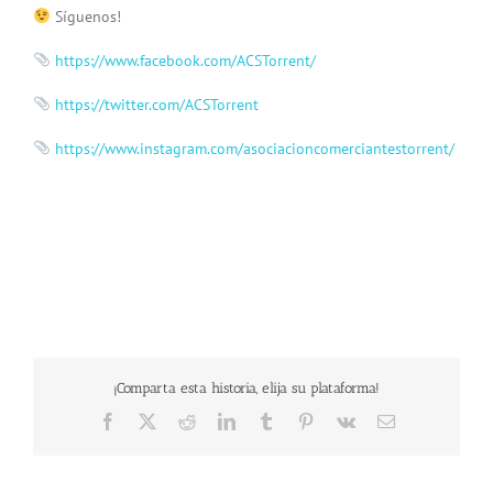
Síguenos!
https://www.facebook.com/ACSTorrent/
https://twitter.com/ACSTorrent
https://www.instagram.com/asociacioncomerciantestorrent/
¡Comparta esta historia, elija su plataforma!
Facebook
X
Reddit
LinkedIn
Tumblr
Pinterest
Vk
Email