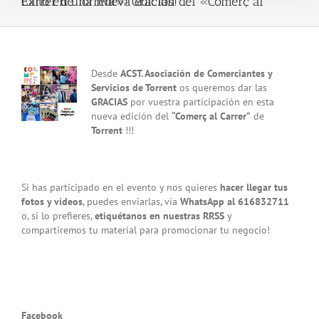
Éxito en una nueva edición del «Comerç al Carrer de Torrent»! Gracias!
View
Desde
ACST. Asociación de Comerciantes y
Larger
Servicios de Torrent
os queremos dar las
Image
GRACIAS
por vuestra participación en esta
nueva edición del
“Comerç al Carrer”
de
Torrent
!!!
Si has participado en el evento y nos quieres
hacer llegar tus
fotos y vídeos
, puedes enviarlas, vía
WhatsApp al 616832711
o, si lo prefieres,
etiquétanos en nuestras RRSS
y
compartiremos tu material para promocionar tu negocio!
Facebook