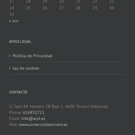
17
18
19
20
21
22
23
24
25
26
27
28
29
30
31
« Jun
AVISO LEGAL
Política de Privacidad
Ley de cookies
CONTACTO
C/ Seúl 88. Número 2B Bajo 1. 4600 Torrent (Valencia)
Phone:
616832711
Email:
info@acst.es
Web:
www.comerciodetorrent.es