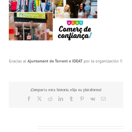
Gracias al
Ajuntament de Torrent e IDEAT
por la organización !!
¡Comparta esta historia, elija su plataforma!
Facebook
X
Reddit
LinkedIn
Tumblr
Pinterest
Vk
Email
Related Posts