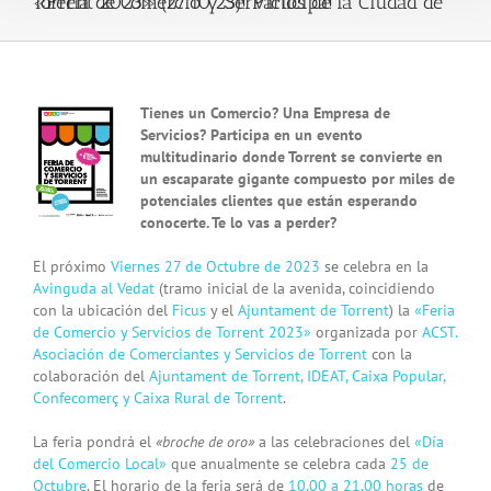
«Feria de Comercio y Servicios de la Ciudad de Torrent 2023» (27.10.23)! Participa!
View
Tienes un Comercio? Una Empresa de
Larger
Servicios? Participa en un evento
Image
multitudinario donde Torrent se convierte en
un escaparate gigante compuesto por miles de
potenciales clientes que están esperando
conocerte. Te lo vas a perder?
El próximo
Viernes 27 de Octubre de 2023
se celebra en la
Avinguda al Vedat
(tramo inicial de la avenida, coincidiendo
con la ubicación del
Ficus
y el
Ajuntament de Torrent
) la
«Feria
de Comercio y Servicios de Torrent 2023»
organizada por
ACST.
Asociación de Comerciantes y Servicios de Torrent
con la
colaboración del
Ajuntament de Torrent, IDEAT, Caixa Popular,
Confecomerç y Caixa Rural de Torrent
.
La feria pondrá el
«broche de oro»
a las celebraciones del
«Día
del Comercio Local»
que anualmente se celebra cada
25 de
Octubre
. El horario de la feria será de
10.00 a 21.00 horas
de