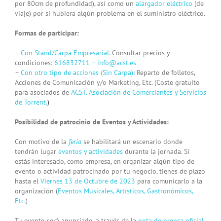
por 80cm de profundidad), así como un
alargador eléctrico
(de
viaje) por si hubiera algún problema en el suministro eléctrico.
Formas de participar:
–
Con Stand/Carpa Empresarial.
Consultar precios y
condiciones:
616832711 –
info@acst.es
–
Con otro tipo de acciones (Sin Carpa):
Reparto de folletos,
Acciones de Comunicación y/o Marketing, Etc. (Coste gratuito
para asociados de
ACST. Asociación de Comerciantes y Servicios
de Torrent.
)
Posibilidad de patrocinio de Eventos y Actividades:
Con motivo de la
feria
se habilitará un escenario donde
tendrán lugar
eventos y actividades
durante la jornada. Si
estás interesado, como empresa, en organizar algún tipo de
evento o actividad patrocinado por tu negocio, tienes de plazo
hasta el
Viernes 13 de Octubre de 2023
para comunicarlo a la
organización (
Eventos Musicales, Artísticos, Gastronómicos,
Etc.
)
Tu evento será anunciado, a través de la
nota de prensa oficial