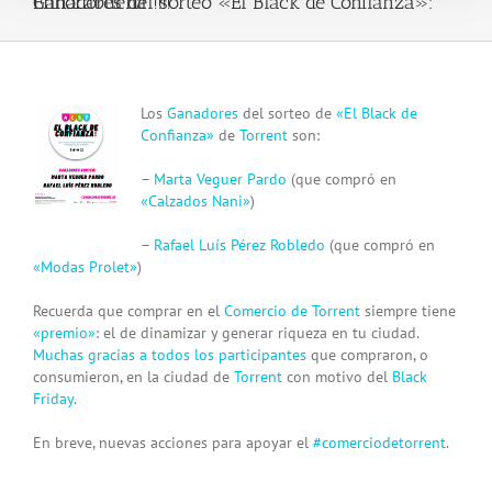
Ganadores del sorteo «El Black de Confianza»: Enhorabuena !!!!
View
Los
Ganadores
del sorteo de
«El Black de
Larger
Confianza»
de
Torrent
son:
Image
–
Marta Veguer Pardo
(que compró en
«Calzados Nani»
)
–
Rafael Luís Pérez Robledo
(que compró en
«Modas Prolet»
)
Recuerda que comprar en el
Comercio de Torrent
siempre tiene
«premio»
: el de dinamizar y generar riqueza en tu ciudad.
Muchas gracias a todos los participantes
que compraron, o
consumieron, en la ciudad de
Torrent
con motivo del
Black
Friday
.
En breve, nuevas acciones para apoyar el
#comerciodetorrent
.