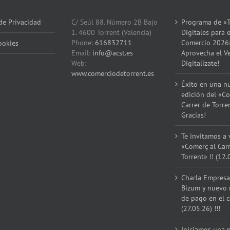
 de Privacidad
C/ Seúl 88. Número 2B Bajo
Programa de «T
1. 4600 Torrent (Valencia)
Digitales para e
Phone:
616832711
Comercio 2026
ookies
Email:
info@acst.es
Aprovecha el V
Web:
Digitalízate!
www.comerciodetorrent.es
Éxito en una n
edición del «Co
Carrer de Torre
Gracias!
Te invitamos a v
«Comerç al Car
Torrent» !! (12.
Charla Empresar
Bizum y nuevo
de pago en el 
(27.05.26) !!!
Iniciamos una 