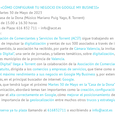
: «CÓMO CONFIGURAR TU NEGOCIO EN GOOGLE MY BUSINESS»
Martes 30 de Mayo de 2023
asa de la Dona (Músico Mariano Puig Yago, 8. Torrent)
: de 15.00 a 16.30 horas
s de Plaza: 616 832 711 –
info@acst.es
:
ación de Comerciantes y Servicios de Torrent (ACST)
sigue trabajando en 
o de impulsar la
digitalización
y ventas de sus 300 asociados a través de i
sentido, la asociación ha recibido, por parte de
Cámara Valencia
, la invit
o Digital”,
una serie de jornadas, y talleres temáticos, sobre
digitalización
es municipios de la provincia de
Valencia
.
Digital” llega a Torrent
con la colaboración de la
Asociación de Comercian
ratuito
, dirigida a los
comercios y empresas de servicios
, que tiene como o
 el máximo rendimiento a sus negocio en Google My Business
y, por exten
s, en el principal buscador de internet:
Google
.
la, que tendrá lugar el próximo
Martes 30 de Mayo en la “Casa de la Dona”
unicación, abordará temas tan importantes como la
creación, configuració
izar el
alta correctamente en Google
, cómo
mejorar el posicionamiento
de 
a importancia de la
geolocalización
entre muchos otros
trucos y estrategi
serva ya tu plaza
llamando al
616832711
o escribiendo a
info@acst.es