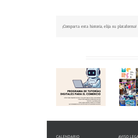
¡Comparta esta historia, elija su plataforma!
Related Posts
Programa de
Éxito en una nueva
«Tutorías Digitales
edición del «Comerç
para el Comercio
al Carrer de
2026»! Aprovecha el
Torrent»! Gracias!
Verano y Digitalízate!
CALENDARIO
AVISO LEG