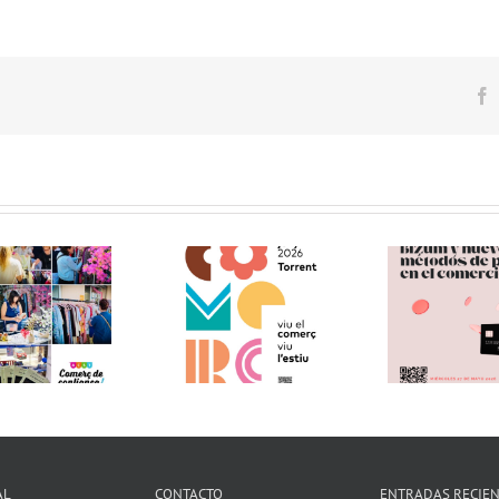
F
Inici
Charla Empresarial:
etapa
Te invitamos a visitar
Bizum y nuevo
en la
el «Comerç al Carrer
métodos de pago en
ACST.
de Torrent» !!
el comercio (27.05.26)
Co
(12.06.26) !!
!!!
Servi
AL
CONTACTO
ENTRADAS RECIE