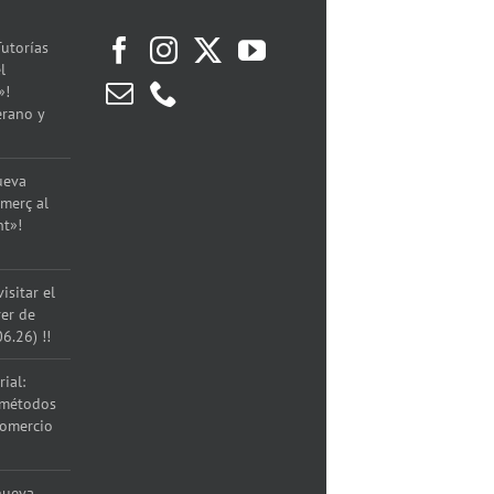
utorías
l
»!
erano y
ueva
merç al
nt»!
isitar el
rer de
06.26) !!
ial:
 métodos
comercio
nueva