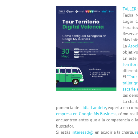
View
TALLER
Larger
Fecha: 
Image
Lugar: C
Horario
Reserva
Más info
La
Asoci
objetiv
En este 
Territori
diferent
El
“Tour 
taller g
sacarle
las demá
La char
ponencia de
Lidia Landete
, experta en com
empresa en Google My Business
, cómo real
encuentren antes que a la competencia o l
buscador.
Si estás
interesad@
en acudir a la charla,
re