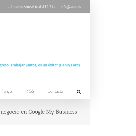
Llámanos Ahora! 616 832 711
|
info@acst.es
nfiança
RRSS
Contacto