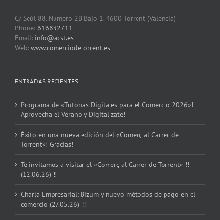
C/ Seúl 88. Número 2B Bajo 1. 4600 Torrent (Valencia)
Phone:
616832711
Email:
info@acst.es
Web:
www.comerciodetorrent.es
ENTRADAS RECIENTES
Programa de «Tutorías Digitales para el Comercio 2026»!
Aprovecha el Verano y Digitalízate!
Éxito en una nueva edición del «Comerç al Carrer de
Torrent»! Gracias!
Te invitamos a visitar el «Comerç al Carrer de Torrent» !!
(12.06.26) !!
Charla Empresarial: Bizum y nuevo métodos de pago en el
comercio (27.05.26) !!!