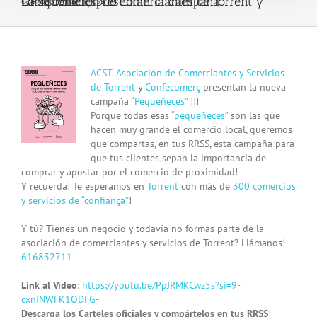
La Asociación de Comerciantes de Torrent y Confecomerç presentan la campaña «Pequeñeces» !!!
View
ACST. Asociación de Comerciantes y Servicios
Larger
de Torrent
y
Confecomerç
presentan la nueva
Image
campaña
“Pequeñeces”
!!!
Porque todas esas
“pequeñeces”
son las que
hacen muy grande el
comercio local,
queremos
que compartas, en tus RRSS, esta campaña para
que tus clientes sepan la importancia de
comprar y apostar por el comercio de proximidad!
Y recuerda! Te esperamos en
Torrent
con más de
300 comercios
y servicios de “confiança”
!
Y tú? Tienes un negocio y todavía no formas parte de la
asociación de comerciantes y servicios de Torrent? Llámanos!
616832711
Link al Vídeo
:
https://youtu.be/PpJRMKCwz5s?si=9-
cxnINWFK1ODFG-
Descarga los Carteles oficiales y compártelos en tus RRSS
!