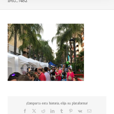
IMG_1482
¡Comparta esta historia, elija su plataforma!
Facebook
X
Reddit
LinkedIn
Tumblr
Pinterest
Vk
Email