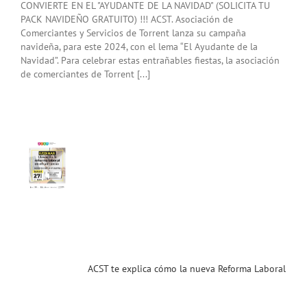
CONVIERTE EN EL "AYUDANTE DE LA NAVIDAD" (SOLICITA TU
PACK NAVIDEÑO GRATUITO) !!! ACST. Asociación de
Comerciantes y Servicios de Torrent lanza su campaña
navideña, para este 2024, con el lema “El Ayudante de la
Navidad”. Para celebrar estas entrañables fiestas, la asociación
de comerciantes de Torrent [...]
 te
ca
 la
va
rma
ral
 al
cio!
.22).
nar
ias
T
ACST te explica cómo la nueva Reforma Laboral