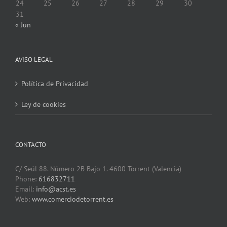
24
25
26
27
28
29
30
31
« Jun
AVISO LEGAL
Política de Privacidad
Ley de cookies
CONTACTO
C/ Seúl 88. Número 2B Bajo 1. 4600 Torrent (Valencia)
Phone:
616832711
Email:
info@acst.es
Web:
www.comerciodetorrent.es