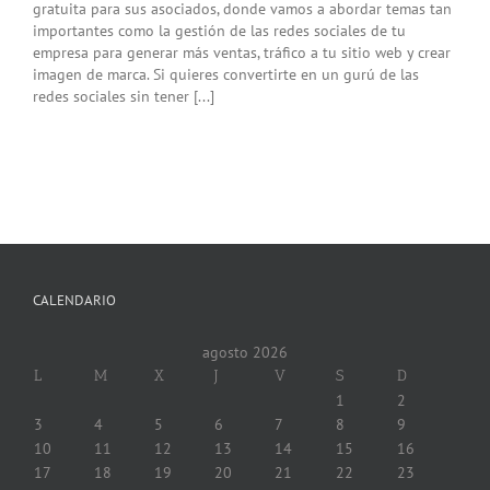
gratuita para sus asociados, donde vamos a abordar temas tan
importantes como la gestión de las redes sociales de tu
empresa para generar más ventas, tráfico a tu sitio web y crear
imagen de marca. Si quieres convertirte en un gurú de las
redes sociales sin tener [...]
CALENDARIO
agosto 2026
L
M
X
J
V
S
D
1
2
3
4
5
6
7
8
9
10
11
12
13
14
15
16
17
18
19
20
21
22
23