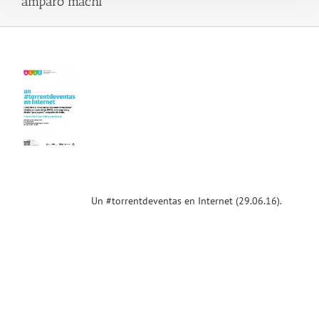
amparo machi
entdeventas
net
.16).
la
sarial
!!
ias
T
Un #torrentdeventas en Internet (29.06.16).