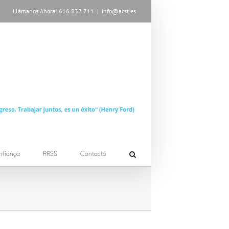
Llámanos Ahora! 616 832 711
|
info@acst.es
nfiança
RRSS
Contacto