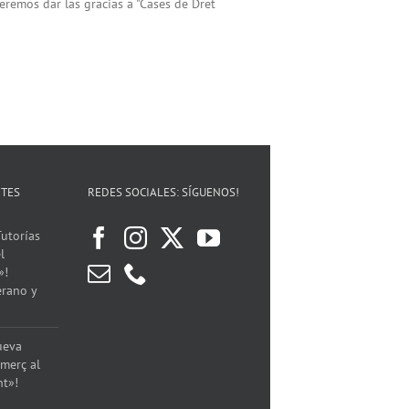
eremos dar las gracias a "Cases de Dret
NTES
REDES SOCIALES: SÍGUENOS!
utorías
l
»!
erano y
ueva
merç al
nt»!