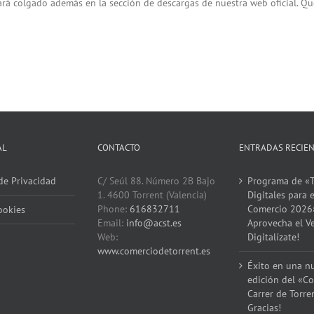
ará colgado además en la sección de descargas de nuestra web oficial. Qu
AL
CONTACTO
ENTRADAS RECIE
 de Privacidad
C/ Seúl 88. Número 2B Bajo
Programa de «T
1. 4600 Torrent (Valencia)
Digitales para e
Phone:
616832711
Comercio 2026
ookies
Email:
info@acst.es
Aprovecha el V
Web:
Digitalízate!
www.comerciodetorrent.es
Éxito en una n
edición del «Co
Carrer de Torre
Gracias!