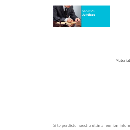
Material «Cláusulas Suelo
& Reclamaciones
Bancarias» (Formato .pdf)
Noticias ACST
Materia
Si te perdiste nuestra última reunión infor