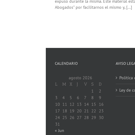
expuso durante la misma. Este material est
Abogados" por facilitarnos el mismo y, [...]
CALENDARIO
AVISO LEG
agosto 2026
Política
L
M
X
J
V
S
D
Ley de c
1
2
3
4
5
6
7
8
9
10
11
12
13
14
15
16
17
18
19
20
21
22
23
24
25
26
27
28
29
30
31
« Jun