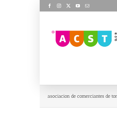
Skip
Facebook
Instagram
X
YouTube
Email
to
content
asociacion de comerciantes de tor