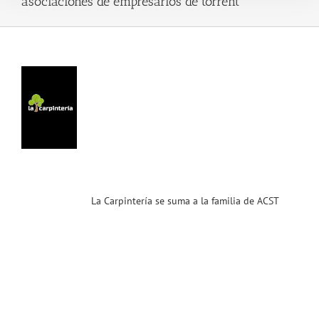
asociaciones de empresarios de torrent
tería
uma
a
ia
CST
ias
T
La Carpintería se suma a la familia de ACST