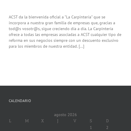
ACST da la bienvenida oficial a "La Carpintería" que se
incorpora a nuestra gran familia de empresas que, gracias a
tod@s vosotr@s, sigue creciendo día a día. La Carpintería
ofrece a todas las empresas asociadas a ACST cualquier tipo de
reforma en sus negocios siempre con un descuento exclusivo
para los miembros de nuestra entidad. [...]
CALENDARIO
agosto 2026
L
M
X
J
V
S
D
1
2