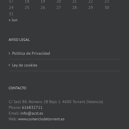
17
18
19
20
21
22
23
24
25
26
27
28
29
30
31
« Jun
AVISO LEGAL
Política de Privacidad
Ley de cookies
CONTACTO
C/ Seúl 88. Número 2B Bajo 1. 4600 Torrent (Valencia)
Phone:
616832711
Email:
info@acst.es
Web:
www.comerciodetorrent.es