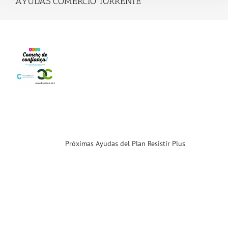
AYUDAS COMERCIO TORRENTE
mas
as
lan
tir
s
unda
catoria)
ias
T
Próximas Ayudas del Plan Resistir Plus