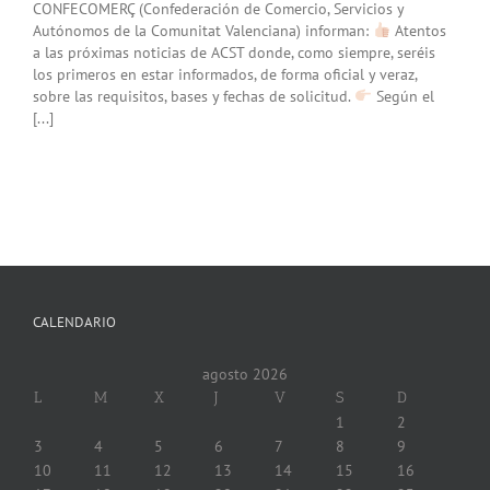
CONFECOMERÇ (Confederación de Comercio, Servicios y
Autónomos de la Comunitat Valenciana) informan:
Atentos
a las próximas noticias de ACST donde, como siempre, seréis
los primeros en estar informados, de forma oficial y veraz,
sobre las requisitos, bases y fechas de solicitud.
Según el
[...]
CALENDARIO
agosto 2026
L
M
X
J
V
S
D
1
2
3
4
5
6
7
8
9
10
11
12
13
14
15
16