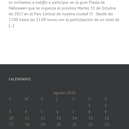
os invitamos a tod@s a participar en la gran Fiesta de
Halloween que se organiza el próximo Martes 31 de Octubre
de 2017 en el Parc Central de nuestra ciudad !!! Desde las
17.00 hasta las 21.00 horas con la participación de un total de
[...]
CALENDARIO
agosto 2026
L
M
X
J
V
S
D
1
2
3
4
5
6
7
8
9
10
11
12
13
14
15
16
17
18
19
20
21
22
23