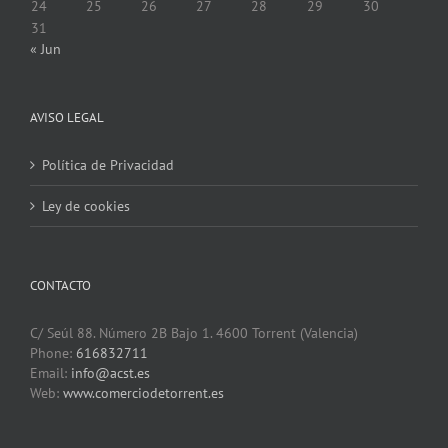
24
25
26
27
28
29
30
31
« Jun
AVISO LEGAL
Política de Privacidad
Ley de cookies
CONTACTO
C/ Seúl 88. Número 2B Bajo 1. 4600 Torrent (Valencia)
Phone:
616832711
Email:
info@acst.es
Web:
www.comerciodetorrent.es