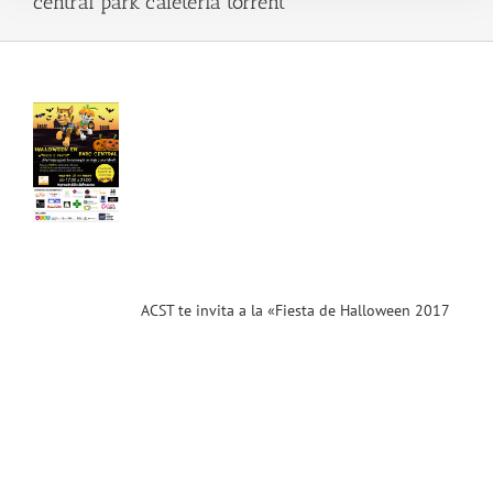
central park cafeteria torrent
 te
a a
sta
ween
 en
rc
al
nt»
.17)
ias
ACST te invita a la «Fiesta de Halloween 2017
T