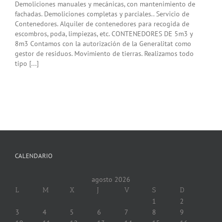
Demoliciones manuales y mecánicas, con mantenimiento de
fachadas. Demoliciones completas y parciales.. Servicio de
Contenedores. Alquiler de contenedores para recogida de
escombros, poda, limpiezas, etc. CONTENEDORES DE 5m3 y
8m3 Contamos con la autorización de la Generalitat como
gestor de residuos. Movimiento de tierras. Realizamos todo
tipo [...]
CALENDARIO
agosto 2026
L
M
X
J
V
S
D
1
2
3
4
5
6
7
8
9