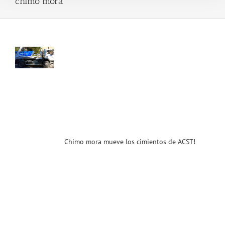
chimo mora
mo
a
ve
ntos
T!
enidos
ias
T
Chimo mora mueve los cimientos de ACST!