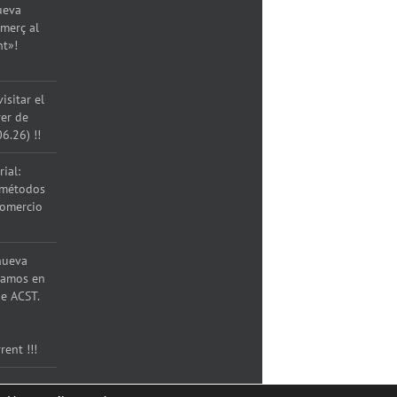
ueva
merç al
nt»!
isitar el
rer de
06.26) !!
ial:
 métodos
comercio
nueva
ramos en
e ACST.
rent !!!