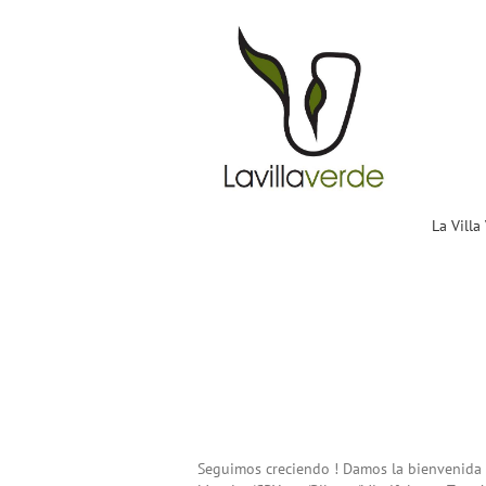
La Villa Verde! Nueva
incorporación en ACST
Noticias ACST
La Vill
Seguimos creciendo ! Damos la bienvenida of