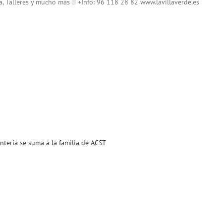
, Talleres y mucho más !! +Info: 96 118 28 82 www.lavillaverde.es
ntería se suma a la familia de ACST