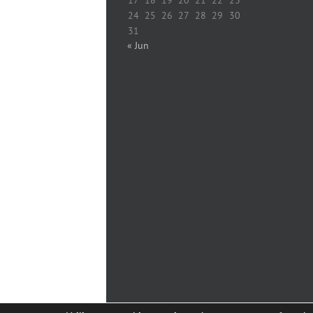
24
25
26
27
28
29
30
31
« Jun