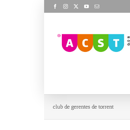
Skip
Facebook
Instagram
X
YouTube
Email
to
content
club de gerentes de torrent