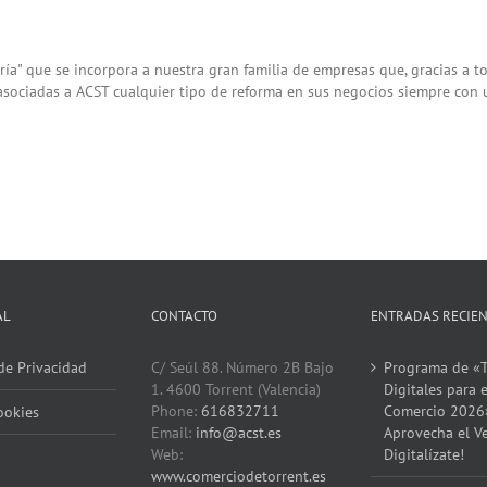
ería" que se incorpora a nuestra gran familia de empresas que, gracias a 
 asociadas a ACST cualquier tipo de reforma en sus negocios siempre con
AL
CONTACTO
ENTRADAS RECIE
 de Privacidad
C/ Seúl 88. Número 2B Bajo
Programa de «T
1. 4600 Torrent (Valencia)
Digitales para e
Phone:
616832711
Comercio 2026
ookies
Email:
info@acst.es
Aprovecha el V
Web:
Digitalízate!
www.comerciodetorrent.es