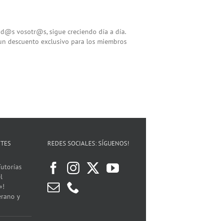
tod@s vosotr@s, sigue creciendo día a día.
 un descuento exclusivo para los miembros
NTES
REDES SOCIALES: SÍGUENOS!
utorías
l
»!
erano y