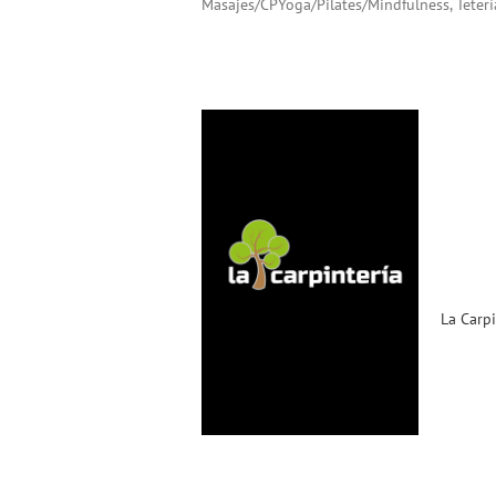
Masajes/CPYoga/Pilates/Mindfulness, Tetería
La Carpintería se suma a la
familia de ACST
Noticias ACST
La Carpi