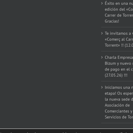
Éxito en una n
edición del «Co
Carrer de Torre
Gracias!
Te invitamos a v
«Comerç al Car
Torrent» !! (12.
Charla Empresar
Bizum y nuevo
de pago en el 
(27.05.26) !!!
Iniciamos una 
etapa! Os espe
la nueva sede d
Asociación de
Comerciantes y
Servicios de Tor