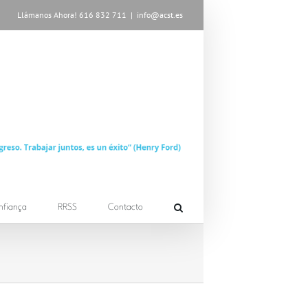
Llámanos Ahora! 616 832 711
|
info@acst.es
nfiança
RRSS
Contacto