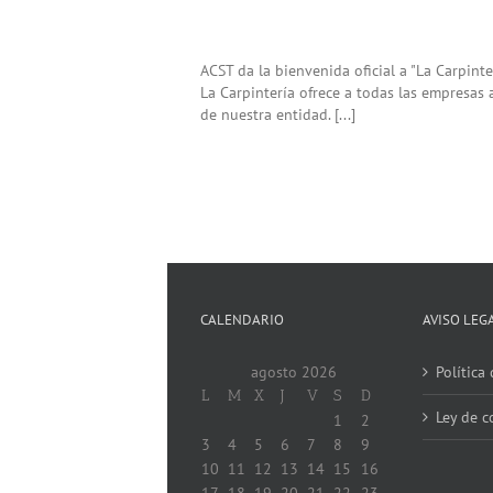
ACST da la bienvenida oficial a "La Carpint
La Carpintería ofrece a todas las empresas
de nuestra entidad. [...]
CALENDARIO
AVISO LEG
agosto 2026
Política
L
M
X
J
V
S
D
Ley de c
1
2
3
4
5
6
7
8
9
10
11
12
13
14
15
16
17
18
19
20
21
22
23