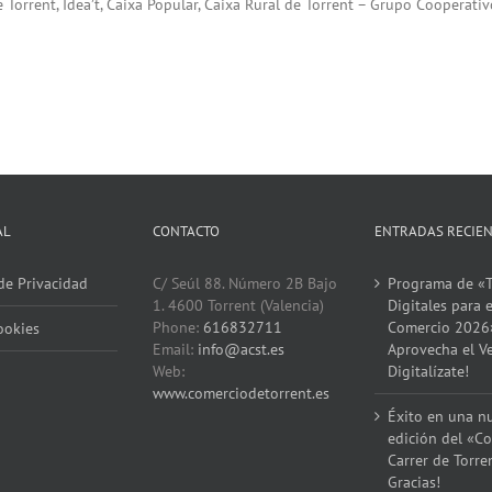
 Torrent, Idea’t, Caixa Popular, Caixa Rural de Torrent – Grupo Cooperat
AL
CONTACTO
ENTRADAS RECIE
 de Privacidad
C/ Seúl 88. Número 2B Bajo
Programa de «T
1. 4600 Torrent (Valencia)
Digitales para e
Phone:
616832711
Comercio 2026
ookies
Email:
info@acst.es
Aprovecha el V
Web:
Digitalízate!
www.comerciodetorrent.es
Éxito en una n
edición del «Co
Carrer de Torre
Gracias!