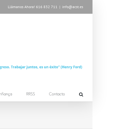
Llámanos Ahora! 616 832 711
|
info@acst.es
nfiança
RRSS
Contacto