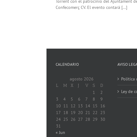
Torrent con el patrocinio del Ajuntament de
Confecomerç CV. El evento contará [...]
CALENDARIO
AVISO LEG
agosto 2026
Política
L
M
X
J
V
S
D
Ley de c
1
2
3
4
5
6
7
8
9
10
11
12
13
14
15
16
17
18
19
20
21
22
23
24
25
26
27
28
29
30
31
« Jun