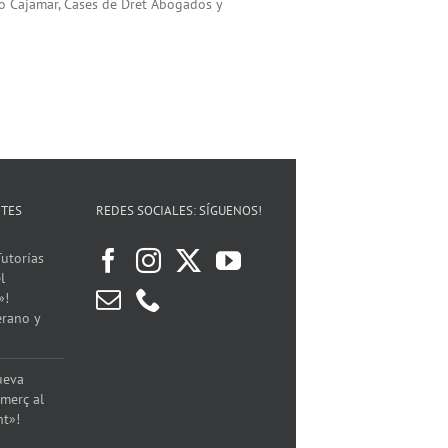
ivo Cajamar, Cases de Dret Abogados y
NTES
REDES SOCIALES: SÍGUENOS!
utorías
l
»!
erano y
ueva
merç al
nt»!