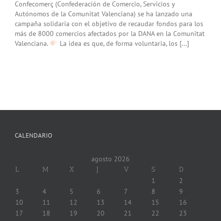
Confecomerç (Confederación de Comercio, Servicios y
Autónomos de la Comunitat Valenciana) se ha lanzado una
campaña solidaria con el objetivo de recaudar fondos para los
más de 8000 comercios afectados por la DANA en la Comunitat
Valenciana.
La idea es que, de forma voluntaria, los [...]
CALENDARIO
agosto 2026
L
M
X
J
V
S
D
1
2
3
4
5
6
7
8
9
10
11
12
13
14
15
16
17
18
19
20
21
22
23