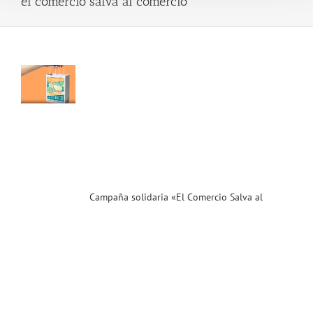
el comercio salva al comercio
aña
ria
l
cio
 al
cio»
ias
T
Campaña solidaria «El Comercio Salva al