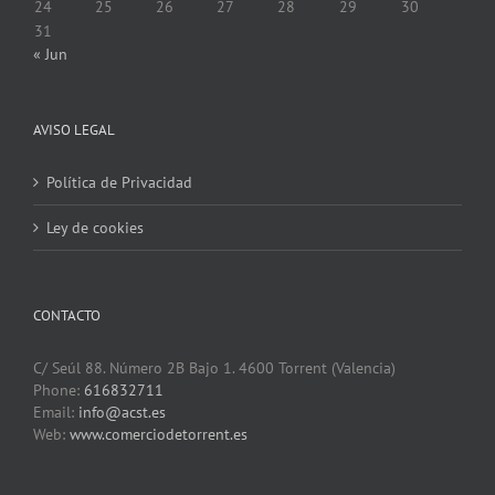
24
25
26
27
28
29
30
31
« Jun
AVISO LEGAL
Política de Privacidad
Ley de cookies
CONTACTO
C/ Seúl 88. Número 2B Bajo 1. 4600 Torrent (Valencia)
Phone:
616832711
Email:
info@acst.es
Web:
www.comerciodetorrent.es