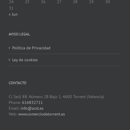
24
25
26
27
28
29
30
31
« Jun
AVISO LEGAL
Política de Privacidad
Ley de cookies
CONTACTO
C/ Seúl 88. Número 2B Bajo 1. 4600 Torrent (Valencia)
Phone:
616832711
Email:
info@acst.es
Web:
www.comerciodetorrent.es