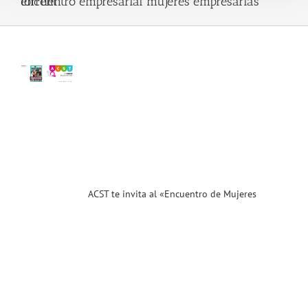
encuentro empresarial mujeres empresarias torrent
 al
entro
res
sarias
endedoras
nt»
.18)
ias
T
ACST te invita al «Encuentro de Mujeres