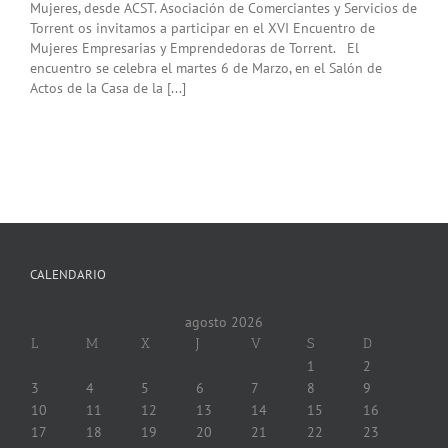
Mujeres, desde ACST. Asociación de Comerciantes y Servicios de
Torrent os invitamos a participar en el XVI Encuentro de
Mujeres Empresarias y Emprendedoras de Torrent. El
encuentro se celebra el martes 6 de Marzo, en el Salón de
Actos de la Casa de la [...]
CALENDARIO
agosto 2026
L
M
X
J
V
S
D
1
2
3
4
5
6
7
8
9
10
11
12
13
14
15
16
17
18
19
20
21
22
23