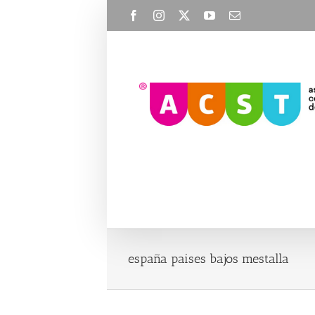
Skip
Facebook
Instagram
X
YouTube
Email
to
content
españa paises bajos mestalla