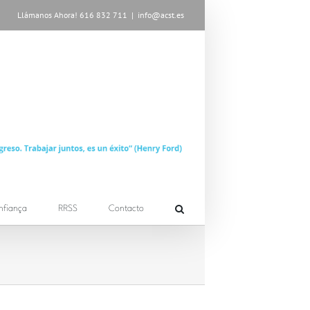
Llámanos Ahora! 616 832 711
|
info@acst.es
nfiança
RRSS
Contacto