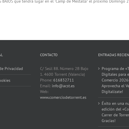
 BAJOS que tendrá lugar en el “Camp de Mestalla” el próximo Domingo 23 
AL
CONTACTO
ENTRADAS RECIE
 de Privacidad
C/ Seúl 88. Número 2B Bajo
Programa de «T
1. 4600 Torrent (Valencia)
Digitales para e
Phone:
616832711
Comercio 2026
ookies
Email:
info@acst.es
Aprovecha el V
Web:
Digitalízate!
www.comerciodetorrent.es
Éxito en una n
edición del «Co
Carrer de Torre
Gracias!