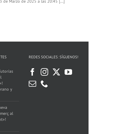
de Marzo de 2025 a las 20:45 [...]
NTES
REDES SOCIALES: SÍGUENOS!
utorías
l
»!
erano y
ueva
merç al
nt»!