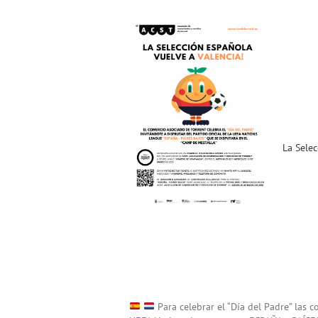
La Selección Española
vuelva a Valencia!
Celebramos el «Día del
Padre» invitándote al
«España-Países Bajos» !!!
La Selec
Noticias ACST
Para celebrar el “Día del Padre” las 