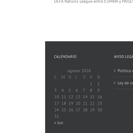
UEFA Nations League entre ESPAÑA y PAÍSES
CALENDARIO
AVISO LEG
agosto 2026
Política
L
M
X
J
V
S
D
Ley de c
1
2
3
4
5
6
7
8
9
10
11
12
13
14
15
16
17
18
19
20
21
22
23
24
25
26
27
28
29
30
31
« Jun