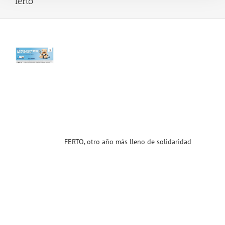
ferto
O,
año
s
 de
ridad
ias
T
FERTO, otro año más lleno de solidaridad