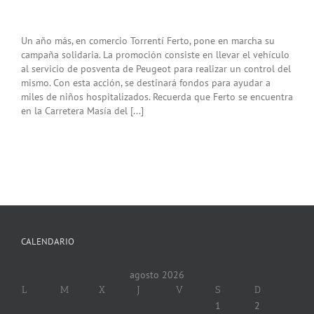
Un año más, en comercio Torrentí Ferto, pone en marcha su
campaña solidaria. La promoción consiste en llevar el vehículo
al servicio de posventa de Peugeot para realizar un control del
mismo. Con esta acción, se destinará fondos para ayudar a
miles de niños hospitalizados. Recuerda que Ferto se encuentra
en la Carretera Masía del [...]
CALENDARIO
agosto 2026
L
M
X
J
V
S
D
1
2