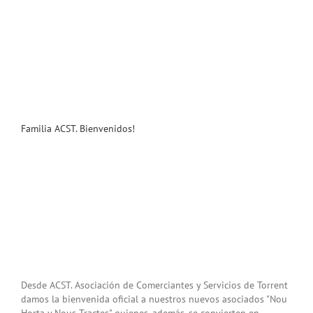
Familia ACST. Bienvenidos!
Desde ACST. Asociación de Comerciantes y Servicios de Torrent
damos la bienvenida oficial a nuestros nuevos asociados "Nou
Horta y Nous Tractes" quienes, además, se convierten en