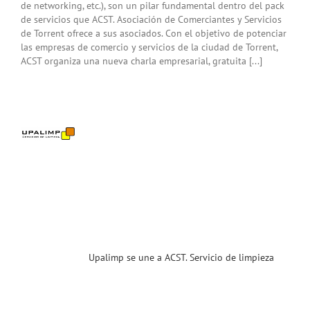
de networking, etc.), son un pilar fundamental dentro del pack
de servicios que ACST. Asociación de Comerciantes y Servicios
de Torrent ofrece a sus asociados. Con el objetivo de potenciar
las empresas de comercio y servicios de la ciudad de Torrent,
ACST organiza una nueva charla empresarial, gratuita [...]
imp
e a
T.
cio
eza
a
sas.
enidos
ias
T
Upalimp se une a ACST. Servicio de limpieza