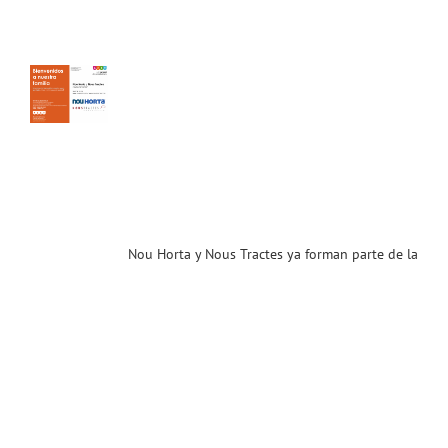
s
es
an
 de
ia
T.
enidos!
ias
T
Nou Horta y Nous Tractes ya forman parte de la