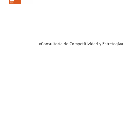
 de
iva.
enidos!
ias
T
«Consultoría de Competitividad y Estretegia»