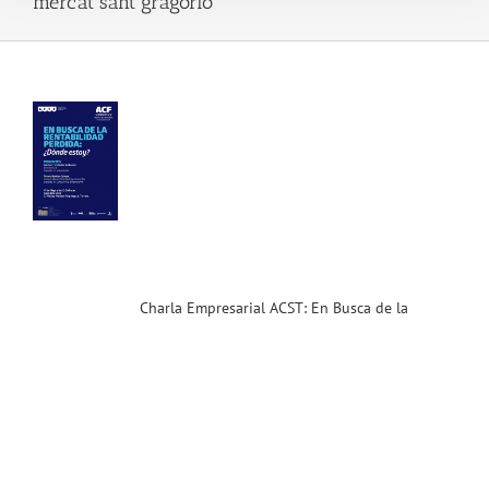
mercat sant gragorio
la
sarial
T:
ca
a
bilidad
ida
.16)
ias
T
Charla Empresarial ACST: En Busca de la