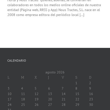
colaboradores en todos los medios online oficiales de nuestra
entidad (Página web, RRSS y App) Nous Tractes, S.L. nace en el
2008 como empresa editora del periódico local [...]
CALENDARIO
agosto 2026
L
M
X
J
V
S
D
1
2
3
4
5
6
7
8
9
10
11
12
13
14
15
16
17
18
19
20
21
22
23
24
25
26
27
28
29
30
31