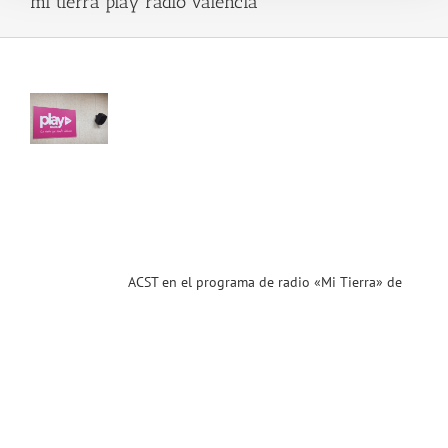
mi tierra play radio valencia
 en
rama
dio
i
ra»
ay
io
cia
.7
)
ias
T
ACST en el programa de radio «Mi Tierra» de