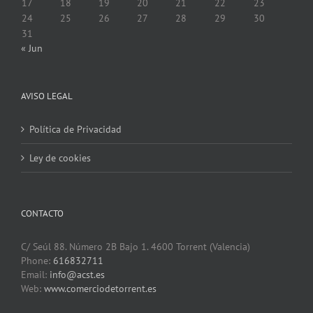
17
18
19
20
21
22
23
24
25
26
27
28
29
30
31
« Jun
AVISO LEGAL
Política de Privacidad
Ley de cookies
CONTACTO
C/ Seúl 88. Número 2B Bajo 1. 4600 Torrent (Valencia)
Phone:
616832711
Email:
info@acst.es
Web:
www.comerciodetorrent.es