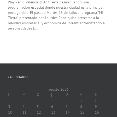
Play Radio Valencia (107.7), está desarrollando una
programación especial donde nuestra ciudad es la principal
protagonista. El pasado Martes 26 de Julio, el programa "Mi
Tierra" presentado por Lourdes Coné quiso acercarse a la
realidad empresarial y económica de Torrent entrevistando a
personalidades [...]
CALENDARIO
agosto 2026
L
M
X
J
V
S
D
1
2
3
4
5
6
7
8
9
10
11
12
13
14
15
16