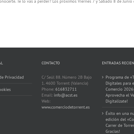
onocerte. Te lo vas a perder? Los próximos Viernes 7 y Sábado 8 de Junio 
AL
CONTACTO
ENTRADAS RECIE
 de Privacidad
C/ Seúl 88. Número 2B Bajo
Programa de «T
1. 4600 Torrent (Valencia)
Digitales para e
Phone:
616832711
Comercio 2026
ookies
Email:
info@acst.es
Aprovecha el V
Web:
Digitalízate!
www.comerciodetorrent.es
Éxito en una n
edición del «Co
Carrer de Torre
Gracias!