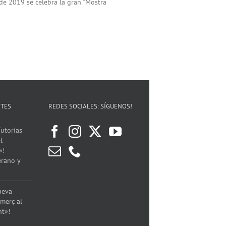
de 2019 se celebra la gran “Mostra
NTES
REDES SOCIALES: SÍGUENOS!
utorías
l
»!
erano y
ueva
merç al
nt»!