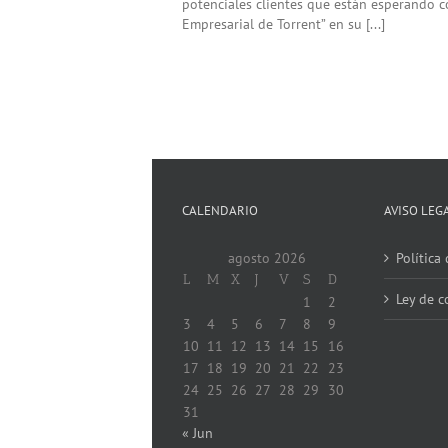
potenciales clientes que están esperando c
Empresarial de Torrent” en su [...]
CALENDARIO
AVISO LEG
agosto 2026
Política
L
M
X
J
V
S
D
Ley de c
1
2
3
4
5
6
7
8
9
10
11
12
13
14
15
16
17
18
19
20
21
22
23
24
25
26
27
28
29
30
31
« Jun