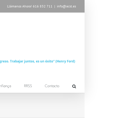
Llámanos Ahora! 616 832 711
|
info@acst.es
nfiança
RRSS
Contacto