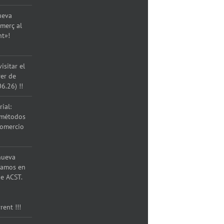
ueva
merç al
nt»!
isitar el
rer de
06.26) !!
ial:
 métodos
comercio
nueva
ramos en
e ACST.
rent !!!