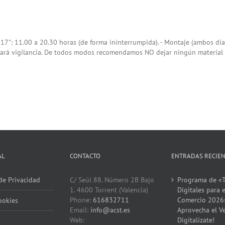
17": 11.00 a 20.30 horas (de forma ininterrumpida). - Montaje (ambos días
ará vigilancia. De todos modos recomendamos NO dejar ningún material de v
AL
CONTACTO
ENTRADAS RECIE
 de Privacidad
C/ Seúl 88. Número 2B Bajo
Programa de «T
1. 4600 Torrent (Valencia)
Digitales para e
Phone:
616832711
Comercio 2026
ookies
Email:
info@acst.es
Aprovecha el V
Web:
Digitalízate!