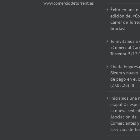
www.comerciodetorrent.es
Éxito en una n
edición del «Co
Carrer de Torre
Gracias!
Te invitamos a v
«Comerç al Car
Torrent» !! (12.
Charla Empresar
Bizum y nuevo
de pago en el 
(27.05.26) !!!
Iniciamos una 
etapa! Os espe
la nueva sede d
Asociación de
Comerciantes y
Servicios de Tor