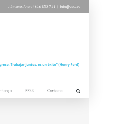
Llámanos Ahora! 616 832 711
|
info@acst.es
nfiança
RRSS
Contacto