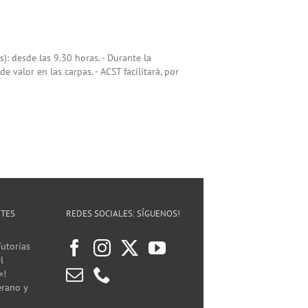
): desde las 9.30 horas. - Durante la
alor en las carpas. - ACST facilitará, por
NTES
REDES SOCIALES: SÍGUENOS!
utorías
l
»!
erano y