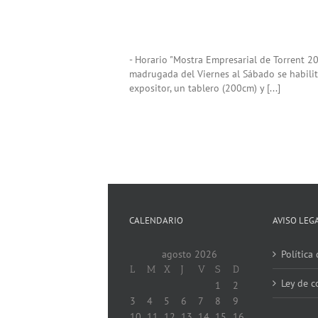
- Horario "Mostra Empresarial de Torrent 20
madrugada del Viernes al Sábado se habilit
expositor, un tablero (200cm) y [...]
CALENDARIO
AVISO LEG
agosto 2026
Política
L
M
X
J
V
S
D
Ley de c
1
2
3
4
5
6
7
8
9
10
11
12
13
14
15
16