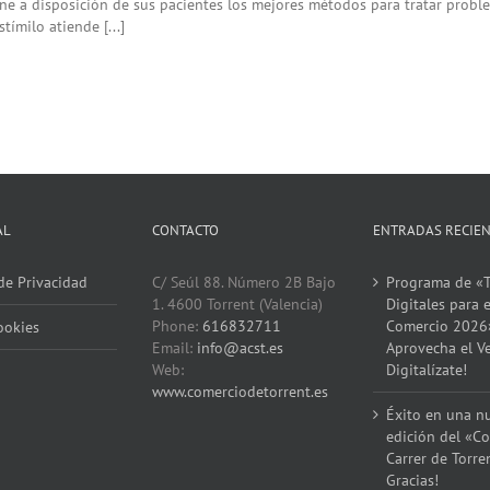
e a disposición de sus pacientes los mejores métodos para tratar problema
tímilo atiende [...]
AL
CONTACTO
ENTRADAS RECIE
 de Privacidad
C/ Seúl 88. Número 2B Bajo
Programa de «T
1. 4600 Torrent (Valencia)
Digitales para e
Phone:
616832711
Comercio 2026
ookies
Email:
info@acst.es
Aprovecha el V
Web:
Digitalízate!
www.comerciodetorrent.es
Éxito en una n
edición del «Co
Carrer de Torre
Gracias!