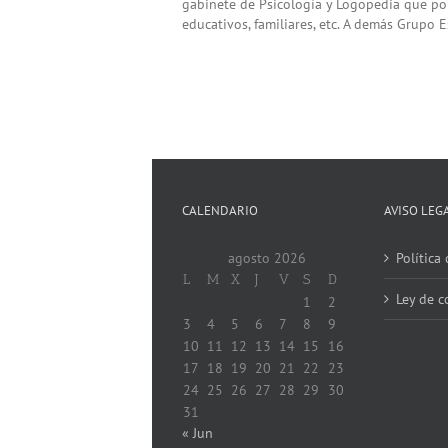
gabinete de Psicología y Logopedia que pon
educativos, familiares, etc. A demás Grupo Es
CALENDARIO
AVISO LEG
agosto 2026
Política
L
M
X
J
V
S
D
Ley de c
1
2
3
4
5
6
7
8
9
10
11
12
13
14
15
16
17
18
19
20
21
22
23
24
25
26
27
28
29
30
31
« Jun