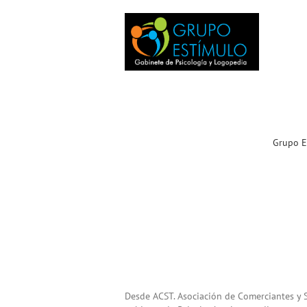
Grupo Estímulo.
Bienvenidos a la familia
ACST
Noticias ACST
Grupo E
Desde ACST. Asociación de Comerciantes y S