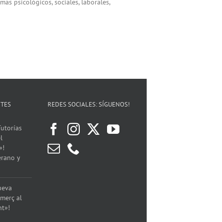
s psicológicos, sociales, laborales,
NTES
REDES SOCIALES: SÍGUENOS!
utorías
l
»!
erano y
ueva
merç al
nt»!