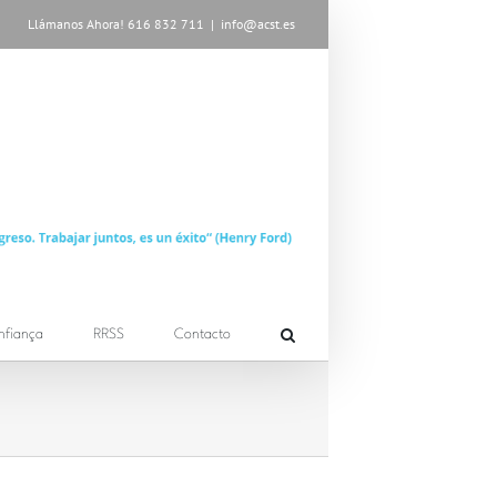
Llámanos Ahora! 616 832 711
|
info@acst.es
nfiança
RRSS
Contacto