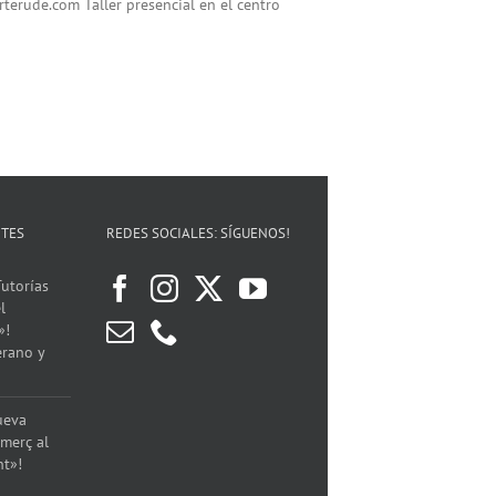
rterude.com
Taller presencial en el centro
NTES
REDES SOCIALES: SÍGUENOS!
utorías
l
»!
erano y
ueva
merç al
nt»!