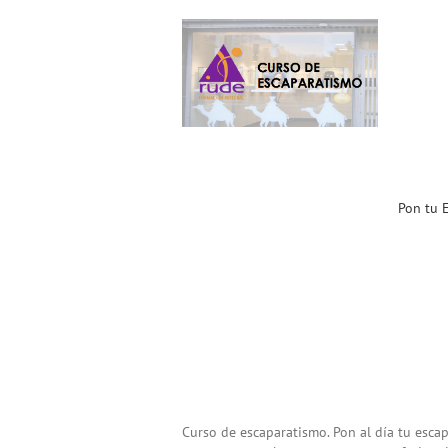
Pon tu Escaparate al día
con Rude Formación
Noticias ACST
Pon tu 
Curso de escaparatismo. Pon al día tu esca