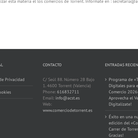
zar esta materia el los comercios de Torrent. Infórmate en :
secretaria@a
AL
CONTACTO
ENTRADAS RECIE
 de Privacidad
C/ Seúl 88. Número 2B Bajo
Programa de «T
1. 4600 Torrent (Valencia)
Digitales para e
Phone:
616832711
Comercio 2026
ookies
Email:
info@acst.es
Aprovecha el V
Web:
Digitalízate!
www.comerciodetorrent.es
Éxito en una n
edición del «Co
Carrer de Torre
Gracias!