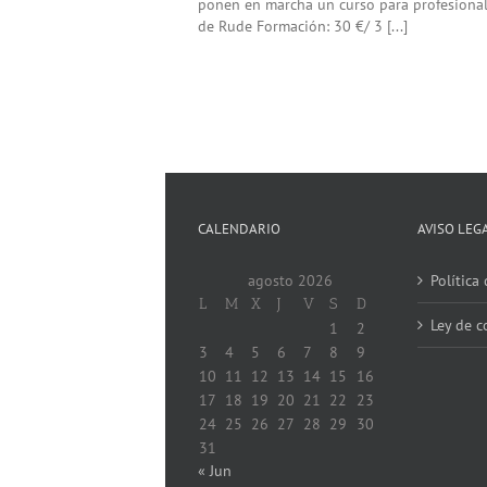
ponen en marcha un curso para profesionali
de Rude Formación: 30 €/ 3 [...]
CALENDARIO
AVISO LEG
agosto 2026
Política
L
M
X
J
V
S
D
Ley de c
1
2
3
4
5
6
7
8
9
10
11
12
13
14
15
16
17
18
19
20
21
22
23
24
25
26
27
28
29
30
31
« Jun