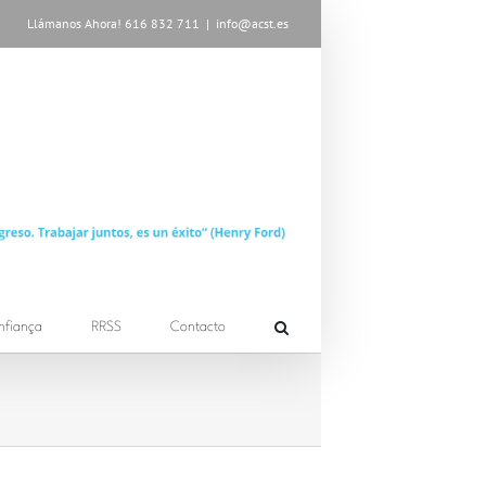
Llámanos Ahora! 616 832 711
|
info@acst.es
nfiança
RRSS
Contacto