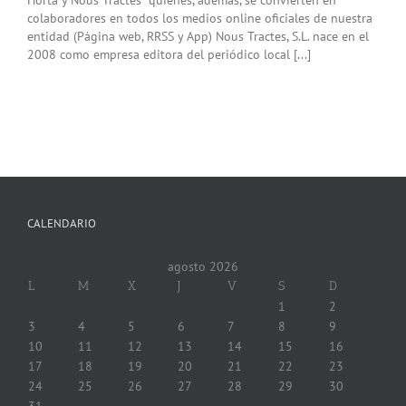
colaboradores en todos los medios online oficiales de nuestra
entidad (Página web, RRSS y App) Nous Tractes, S.L. nace en el
2008 como empresa editora del periódico local [...]
CALENDARIO
agosto 2026
L
M
X
J
V
S
D
1
2
3
4
5
6
7
8
9
10
11
12
13
14
15
16
17
18
19
20
21
22
23
24
25
26
27
28
29
30
31