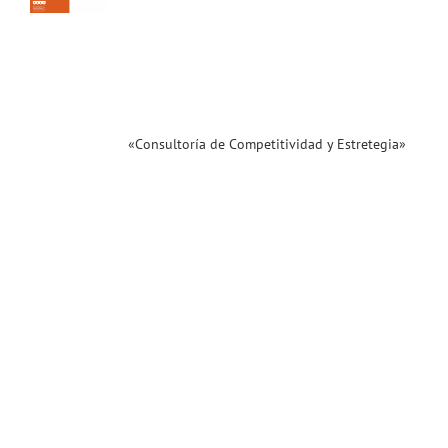
 de
iva.
enidos!
ias
T
«Consultoría de Competitividad y Estretegia»