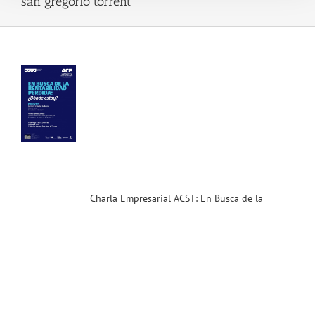
san gregorio torrent
la
sarial
T:
ca
a
bilidad
ida
.16)
ias
T
Charla Empresarial ACST: En Busca de la