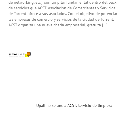
de networking, etc.), son un pilar fundamental dentro del pack
de servicios que ACST. Asociación de Comerciantes y Servicios
de Torrent ofrece a sus asociados. Con el objetivo de potenciar
las empresas de comercio y servicios de la ciudad de Torrent,
ACST organiza una nueva charla empresarial, gratuita [...]
imp
e a
T.
cio
eza
a
sas.
enidos
ias
T
Upalimp se une a ACST. Servicio de limpieza