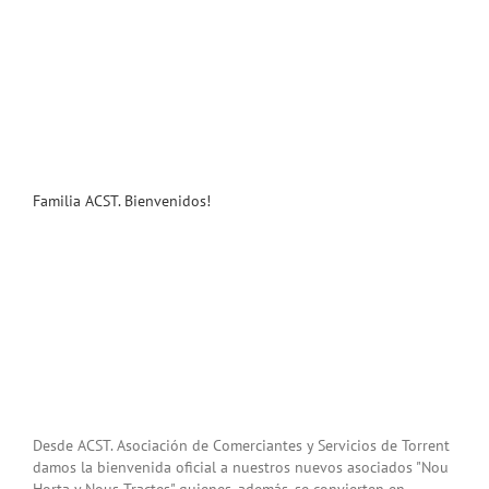
Familia ACST. Bienvenidos!
Desde ACST. Asociación de Comerciantes y Servicios de Torrent
damos la bienvenida oficial a nuestros nuevos asociados "Nou
Horta y Nous Tractes" quienes, además, se convierten en