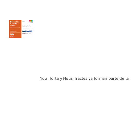
s
es
an
 de
ia
T.
enidos!
ias
T
Nou Horta y Nous Tractes ya forman parte de la