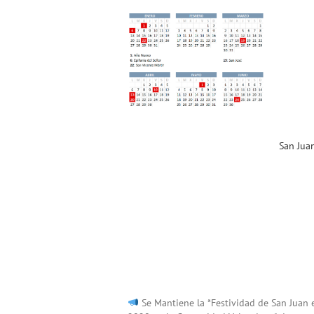
San Juan y Calendario
Laboral en la «Comunitat
Valenciana» para el resto
de 2020!
Noticias ACST
San Jua
Se Mantiene la *Festividad de San Juan e