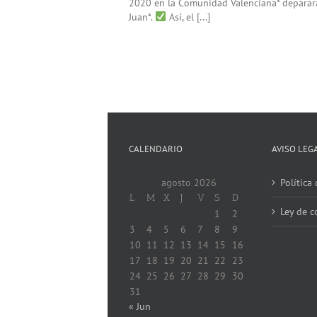
2020 en la Comunidad Valenciana* deparará e
Juan*.
Así, el [...]
CALENDARIO
AVISO LEG
agosto 2026
Política
L
M
X
J
V
S
D
Ley de c
1
2
3
4
5
6
7
8
9
10
11
12
13
14
15
16
17
18
19
20
21
22
23
24
25
26
27
28
29
30
31
« Jun