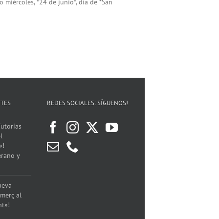
 miércoles, *24 de junio*, día de *San
NTES
REDES SOCIALES: SÍGUENOS!
utorías
l
»!
erano y
ueva
merç al
nt»!