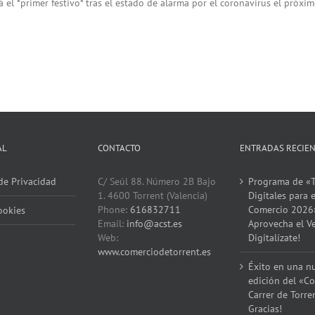
l *primer festivo* tras el estado de alarma por el coronavirus el próximo
AL
CONTACTO
ENTRADAS RECIE
 de Privacidad
C/ Seúl 88. Número 2B Bajo
Programa de «T
1. 4600 Torrent (Valencia)
Digitales para e
Phone:
616832711
Comercio 2026
ookies
Email:
info@acst.es
Aprovecha el V
Web:
Digitalízate!
www.comerciodetorrent.es
Éxito en una n
edición del «Co
Carrer de Torre
Gracias!