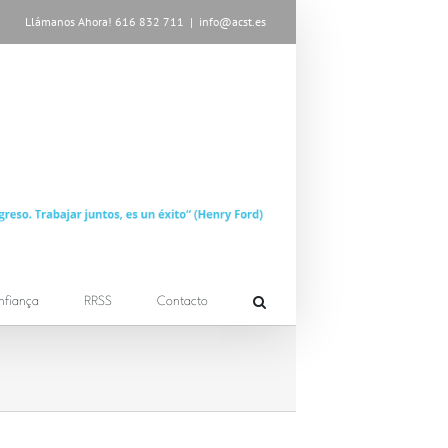
Llámanos Ahora! 616 832 711
|
info@acst.es
nfiança
RRSS
Contacto