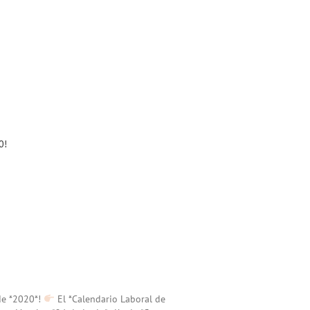
0!
 de *2020*!
El *Calendario Laboral de