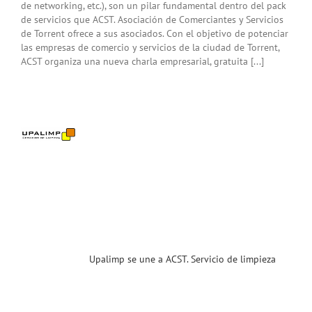
de networking, etc.), son un pilar fundamental dentro del pack
de servicios que ACST. Asociación de Comerciantes y Servicios
de Torrent ofrece a sus asociados. Con el objetivo de potenciar
las empresas de comercio y servicios de la ciudad de Torrent,
ACST organiza una nueva charla empresarial, gratuita [...]
imp
e a
T.
cio
eza
a
sas.
enidos
ias
T
Upalimp se une a ACST. Servicio de limpieza