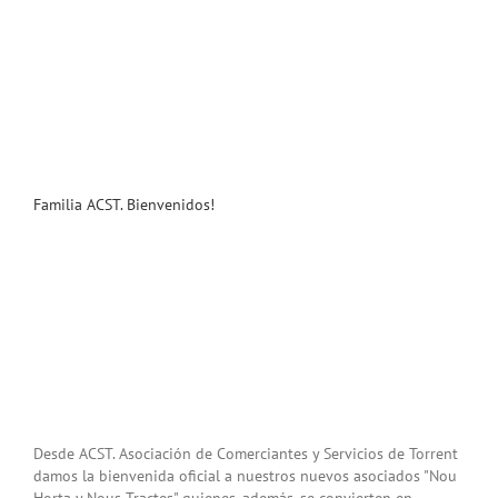
Familia ACST. Bienvenidos!
Desde ACST. Asociación de Comerciantes y Servicios de Torrent
damos la bienvenida oficial a nuestros nuevos asociados "Nou
Horta y Nous Tractes" quienes, además, se convierten en