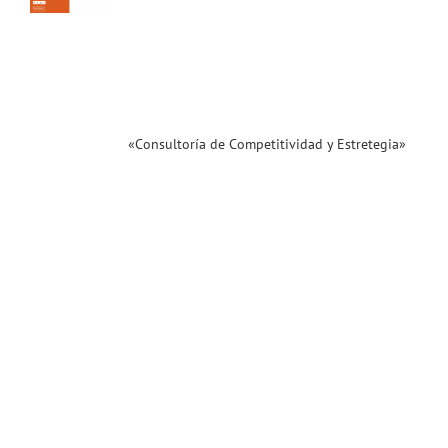
 de
iva.
enidos!
ias
T
«Consultoría de Competitividad y Estretegia»