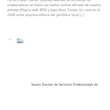
colaboradores en todos los medios online oficiales de nuestra
entidad (Página web, RRSS y App) Nous Tractes, S.L. nace en el
2008 como empresa editora del periódico local [...]
vo
er
cios
ionales
CST
ias
T
Nuevo Dossier de Servicios Profesionales de