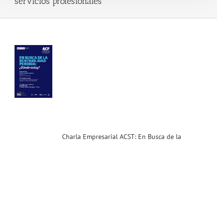
servicios profesionales
la
sarial
T:
ca
a
bilidad
ida
.16)
ias
T
Charla Empresarial ACST: En Busca de la