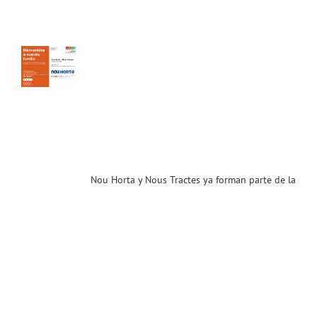
s
es
an
 de
ia
T.
enidos!
ias
T
Nou Horta y Nous Tractes ya forman parte de la