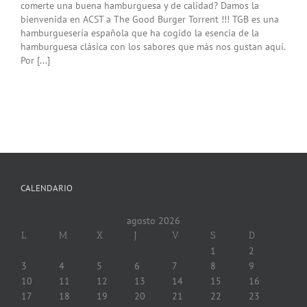
comerte una buena hamburguesa y de calidad? Damos la
bienvenida en ACST a The Good Burger Torrent !!! TGB es una
hamburguesería española que ha cogido la esencia de la
hamburguesa clásica con los sabores que más nos gustan aquí.
Por [...]
CALENDARIO
agosto 2026
L
M
X
J
V
S
D
1
2
3
4
5
6
7
8
9
10
11
12
13
14
15
16
17
18
19
20
21
22
23