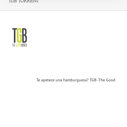
TGB TORRENT
ece
a
urguesa?
 -
e
d
uer-
 a
nt
venidos
ST)
ias
T
Te apetece una hamburguesa? TGB -The Good