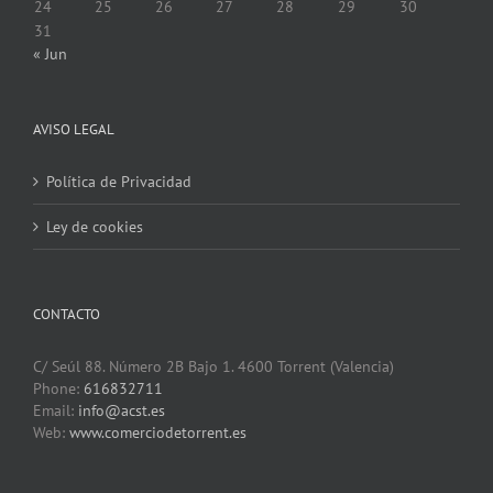
24
25
26
27
28
29
30
31
« Jun
AVISO LEGAL
Política de Privacidad
Ley de cookies
CONTACTO
C/ Seúl 88. Número 2B Bajo 1. 4600 Torrent (Valencia)
Phone:
616832711
Email:
info@acst.es
Web:
www.comerciodetorrent.es