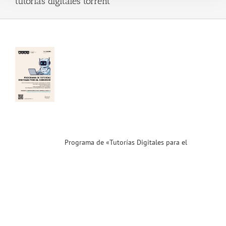
tutorias digitales torrent
ama
rías
les
el
cio
»!
vecha
no
lízate!
ias
Programa de «Tutorías Digitales para el
T