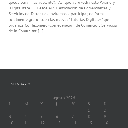
queda para “más adelante”... Así que aprovecha este Verano y
"Digitalízate" !!! Desde ACST. Asociación de Comerciantes y
Servicios de Torrent os invitamos a participar, de forma
totalmente gratuita, en las nuevas "Tutorías Digitales" que
organiza Confecomerç (Confederación de Comercio y Servicios
de la Comunitat [...]
CALENDARIO
agosto 2026
L
M
X
J
V
S
D
1
2
3
4
5
6
7
8
9
10
11
12
13
14
15
16