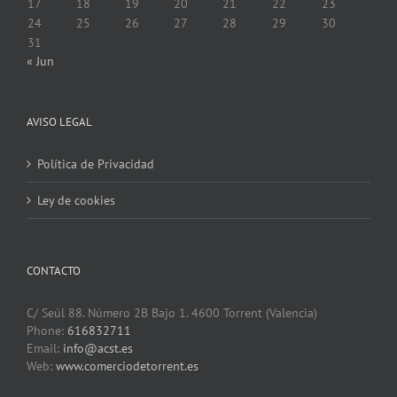
17
18
19
20
21
22
23
24
25
26
27
28
29
30
31
« Jun
AVISO LEGAL
Política de Privacidad
Ley de cookies
CONTACTO
C/ Seúl 88. Número 2B Bajo 1. 4600 Torrent (Valencia)
Phone:
616832711
Email:
info@acst.es
Web:
www.comerciodetorrent.es