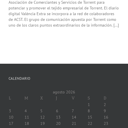
Asociación de Comerciantes y Servicios de Torrent para
potenciar y promover el tejido empresarial de Torrent. El diario
digital València Extra se incorpora a la red de colaboradores
de ACST. El grupo de comunicación apuesta por Torrent como
uno de los claros puntos extraordinarios de la información. [...]
CALENDARIO
agosto 2026
L
M
X
J
V
S
D
1
2
3
4
5
6
7
8
9
10
11
12
13
14
15
16
17
18
19
20
21
22
23