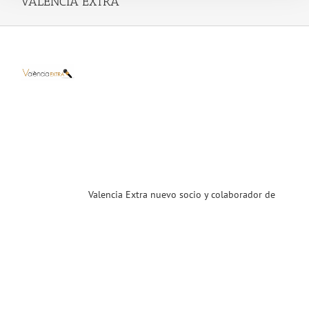
VALENCIA EXTRA
cia
ra
vo
 y
orador
CST
ias
T
Valencia Extra nuevo socio y colaborador de