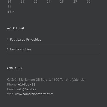
24
25
26
27
28
29
30
31
« Jun
AVISO LEGAL
Política de Privacidad
Ley de cookies
CONTACTO
C/ Seúl 88. Número 2B Bajo 1. 4600 Torrent (Valencia)
Phone:
616832711
Email:
info@acst.es
Web:
www.comerciodetorrent.es