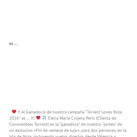
es …
Y el Ganador/a de nuestra campaña "Torrent Loves Ibiza
2026" es ... !!!
Elena María Crujera Peris (Clienta de
Consumibles Torrent) es la “ganadora” de nuestro “sorteo” de
un exclusivo «Fin de semana de lujo», para dos personas, en la
isla de Ibiza, incluyendo vuelos directos desde Valencia y