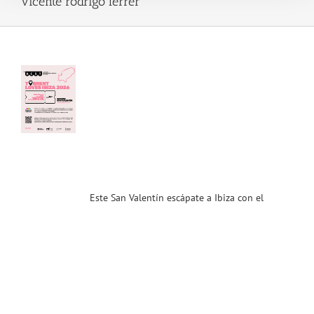
vicente rodrigo ferrer
tín
ate
za
el
cio
nt!
nt
es
a
! Y
dor/a
…
Este San Valentín escápate a Ibiza con el
ias
T