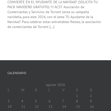
CONVIERTE EN EL "AYUDANTE DE LA NAVIDAD" (SOLICITA TU
PACK NAVIDEÑO GRATUITO) !!! ACST. Asociación de
Comerciantes y Servicios de Torrent lanza su campaña
navideña, para este 2024, con el lema “El Ayudante de la
Navidad”. Para celebrar estas entrañables fiestas, la asociación
de comerciantes de Torrent [...]
CALENDARIO
agosto 2026
L
M
X
J
V
S
D
1
2
3
4
5
6
7
8
9
10
11
12
13
14
15
16