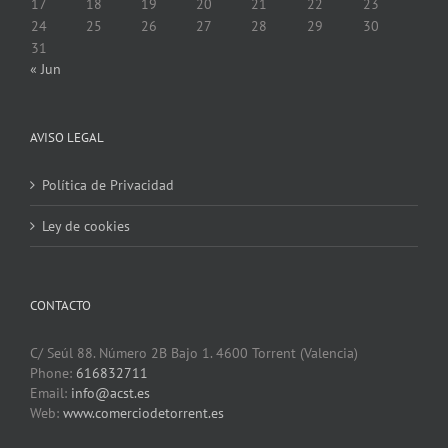
17
18
19
20
21
22
23
24
25
26
27
28
29
30
31
« Jun
AVISO LEGAL
Política de Privacidad
Ley de cookies
CONTACTO
C/ Seúl 88. Número 2B Bajo 1. 4600 Torrent (Valencia)
Phone:
616832711
Email:
info@acst.es
Web:
www.comerciodetorrent.es