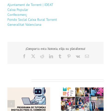
Ajuntament de Torrent | IDEAT
Caixa Popular
Confecomerç
Fondo Social Caixa Rural Torrent
Generalitat Valenciana
¡Comparta esta historia, elija su plataforma!
Facebook
X
Reddit
LinkedIn
Tumblr
Pinterest
Vk
Email
Related Posts
as
Éxito en una nueva
Te invitamos a visitar
edición del «Comerç al
el «Comerç al Carrer
Carrer de Torrent»!
de Torrent» !!
 y