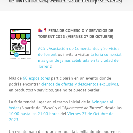
Te invitamos a la Feria de Comercio y Servicios de Torrent 2023 (Viernes 27 de Octubre de 2023)
View
FERIA DE COMERCIO Y SERVICIOS DE
Larger
TORRENT 2023 (VIERNES 27 DE OCTUBRE)
Image
ACST. Asociación de Comerciantes y Servicios
de Torrent
os invita a visitar
la feria comercial
más grande jamás celebrada en la ciudad de
Torrent
!
Más de
60 expositores
participarán en un evento donde
podrás encontrar
cientos de ofertas y descuentos exclusivos
,
en productos y servicios, que no te puedes perder!
La feria tendrá lugar en el tramo inicial de la
Avinguda al
Vedat
(A partir del “
Ficus
” y el “
Ajuntament de Torrent
”) desde las
10:00 hasta las 21.00 horas
del
Viernes 27 de Octubre de
2023
.
Un evento para disfrutar con toda la familia donde podremos