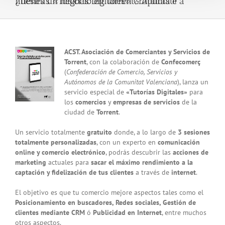
¿Tienes un negocio en Torrent? Apúntate a nuestras «Tutorías Digitales» Gratuitas !!
View
ACST. Asociación de Comerciantes y Servicios de
Larger
Torrent
, con la colaboración de
Confecomerç
Image
(
Confederación de Comercio, Servicios y
Autónomos de la Comunitat Valenciana
), lanza un
servicio especial de
«Tutorías Digitales»
para
los
comercios
y
empresas de servicios
de la
ciudad de
Torrent
.
Un servicio totalmente
gratuito
donde, a lo largo de
3 sesiones
totalmente personalizadas
, con un experto en
comunicación
online y comercio electrónico
, podrás descubrir las
acciones de
marketing
actuales para
sacar el máximo rendimiento a la
captación y fidelización de tus clientes
a través de
internet
.
El objetivo es que tu comercio mejore aspectos tales como el
Posicionamiento en buscadores, Redes sociales, Gestión de
clientes mediante CRM
ó
Publicidad en Internet
, entre muchos
otros aspectos.