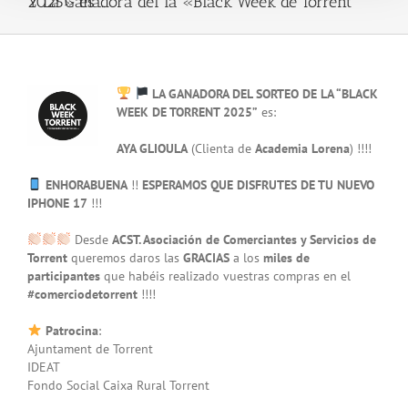
Y La Ganadora del la «Black Week de Torrent 2025» es …
View
LA GANADORA DEL SORTEO DE LA “BLACK
Larger
WEEK DE TORRENT 2025”
es:
Image
AYA GLIOULA
(Clienta de
Academia Lorena
) !!!!
ENHORABUENA
!!
ESPERAMOS QUE DISFRUTES DE TU NUEVO
IPHONE 17
!!!
Desde
ACST. Asociación de Comerciantes y Servicios de
Torrent
queremos daros las
GRACIAS
a los
miles de
participantes
que habéis realizado vuestras compras en el
#comerciodetorrent
!!!!
Patrocina
:
Ajuntament de Torrent
IDEAT
Fondo Social Caixa Rural Torrent