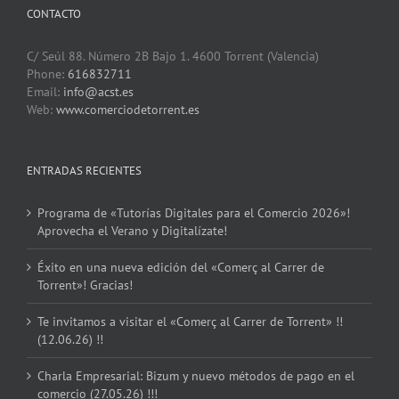
CONTACTO
C/ Seúl 88. Número 2B Bajo 1. 4600 Torrent (Valencia)
Phone:
616832711
Email:
info@acst.es
Web:
www.comerciodetorrent.es
ENTRADAS RECIENTES
Programa de «Tutorías Digitales para el Comercio 2026»!
Aprovecha el Verano y Digitalízate!
Éxito en una nueva edición del «Comerç al Carrer de
Torrent»! Gracias!
Te invitamos a visitar el «Comerç al Carrer de Torrent» !!
(12.06.26) !!
Charla Empresarial: Bizum y nuevo métodos de pago en el
comercio (27.05.26) !!!