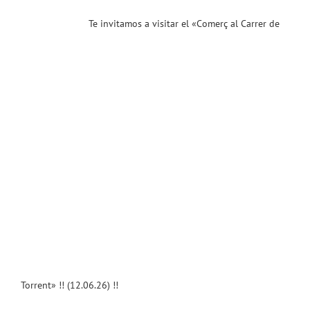
ias
Te invitamos a visitar el «Comerç al Carrer de
T
Torrent» !! (12.06.26) !!