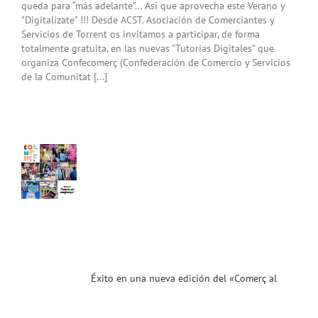
queda para “más adelante”... Así que aprovecha este Verano y
"Digitalízate" !!! Desde ACST. Asociación de Comerciantes y
Servicios de Torrent os invitamos a participar, de forma
totalmente gratuita, en las nuevas "Tutorías Digitales" que
organiza Confecomerç (Confederación de Comercio y Servicios
de la Comunitat [...]
 en
a
va
ón
l
erç
er
nt»!
as!
ias
T
Éxito en una nueva edición del «Comerç al