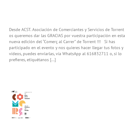
Desde ACST. Asociación de Comerciantes y Servicios de Torrent
os queremos dar las GRACIAS por vuestra participación en esta
nueva edición del “Comerç al Carrer” de Torrent !!! Si has
participado en el evento y nos quieres hacer llegar tus fotos y
vídeos, puedes enviarlas, vía WhatsApp al 616832711 o, si lo
prefieres, etiquétanos [...]
amos
tar
erç
er
nt»
.26)