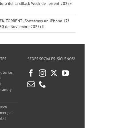
ora del la «Black Week de Torrent 2025»
K TORRENT! Sorteamos un iPhone 17!
 30 de Noviembre 2025) !!
NTES
REDES SOCIALES: SÍGUENOS!
utorías
l
»!
erano y
ueva
merç al
nt»!