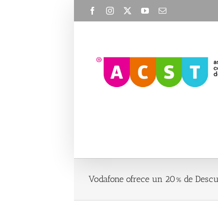
Skip
Facebook
Instagram
X
YouTube
Email
to
content
Vodafone ofrece un 20% de Descue