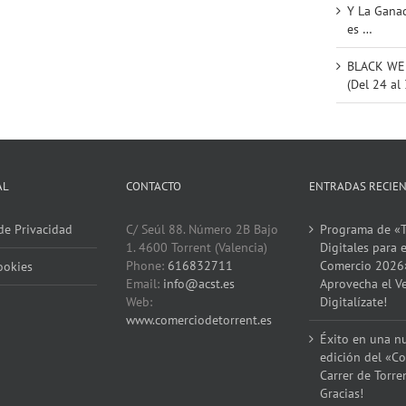
Y La Ganad
es …
BLACK WEE
(Del 24 al
AL
CONTACTO
ENTRADAS RECIE
 de Privacidad
C/ Seúl 88. Número 2B Bajo
Programa de «T
1. 4600 Torrent (Valencia)
Digitales para e
Phone:
616832711
Comercio 2026
ookies
Email:
info@acst.es
Aprovecha el V
Web:
Digitalízate!
www.comerciodetorrent.es
Éxito en una n
edición del «Co
Carrer de Torre
Gracias!