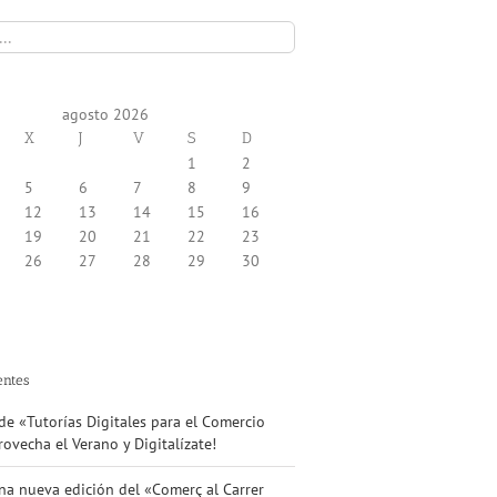
agosto 2026
X
J
V
S
D
1
2
5
6
7
8
9
12
13
14
15
16
19
20
21
22
23
26
27
28
29
30
entes
Iniciamos
e «Tutorías Digitales para el Comercio
una
ovecha el Verano y Digitalízate!
nueva
etapa!
na nueva edición del «Comerç al Carrer
Te