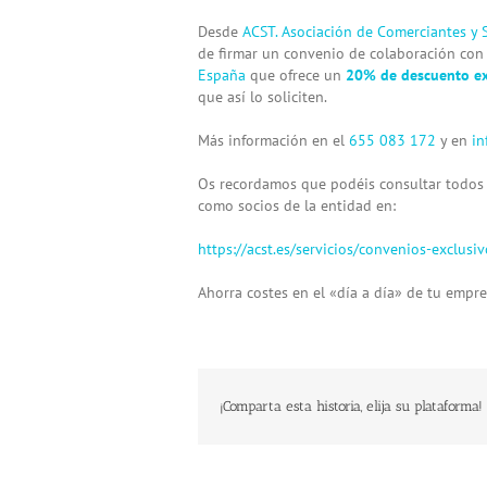
Desde
ACST. Asociación de Comerciantes y S
de firmar un convenio de colaboración co
España
que ofrece un
20% de descuento ex
que así lo soliciten.
Más información en el
655 083 172
y en
in
Os recordamos que podéis consultar todos
como socios de la entidad en:
https://acst.es/servicios/convenios-exclus
iv
Ahorra costes en el «día a día» de tu empre
¡Comparta esta historia, elija su plataforma!
Programa
Te