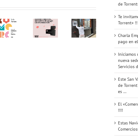
Charla
Os
Éxito
de Torrent
de
Empresarial:
esperamos
un
«Tutorías
Bizum y
en la
nue
Te invitam
Digitales
nuevo
nueva
edic
Torrent» !!
para el
métodos
sede de
de
Comercio
de pago
ACST.
«Com
Charla Em
2026»!
en el
Asociación
al Ca
pago en el
Aprovecha
comercio
de
de
el
(27.05.26)
Comerciantes
Torre
Iniciamos 
Verano y
!!!
y
Graci
nueva sede
Digitalízate!
Servicios
Servicios d
de
Torrent
Este San V
!!!
de Torrent
es …
El «Comerc
!!!!
Estas Nav
Comercios»