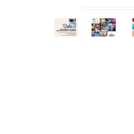
Éxito en
de
invitamos
Related Posts
una
«Tutorías
a visitar
nueva
Digitales
el
edición
para el
«Comerç
del
Comercio
al Carrer
«Comerç
2026»!
de
al Carrer
Aprovecha
Torrent»
de
el
!!
Torrent»!
Verano y
(12.06.26)
Gracias!
Digitalízate!
!!