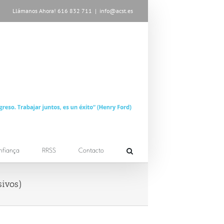
Llámanos Ahora! 616 832 711
|
info@acst.es
nfiança
RRSS
Contacto
sivos)