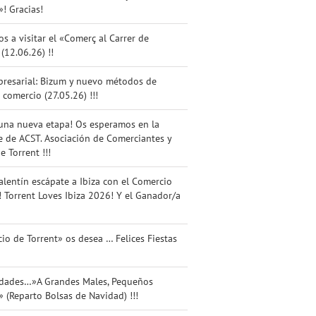
 en
Charla
Os
»! Gracias!
invitamos
a
Empresarial:
esperamos
a visitar
va
Bizum y
en la
os a visitar el «Comerç al Carrer de
el
ión
nuevo
nueva
 (12.06.26) !!
«Comerç
l
métodos
sede de
al Carrer
erç
de pago
ACST.
presarial: Bizum y nuevo métodos de
de
rrer
en el
Asociación
 comercio (27.05.26) !!!
Torrent»
comercio
de
!!
nt»!
(27.05.26)
Comerciantes
una nueva etapa! Os esperamos en la
(12.06.26)
as!
!!!
y
 de ACST. Asociación de Comerciantes y
!!
Servicios
e Torrent !!!
de
Torrent
alentín escápate a Ibiza con el Comercio
!!!
! Torrent Loves Ibiza 2026! Y el Ganador/a
io de Torrent» os desea … Felices Fiestas
idades…»A Grandes Males, Pequeños
 (Reparto Bolsas de Navidad) !!!