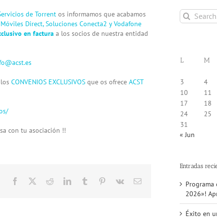
Search
ervicios de Torrent
os informamos que acabamos
for:
n
Móviles Direct
,
Soluciones Conecta2
y
Vodafone
clusivo en factura
a los socios de nuestra entidad
L
M
fo@acst.es
 los
CONVENIOS EXCLUSIVOS
que os ofrece
ACST
3
4
10
11
17
18
os/
24
25
31
sa con tu asociación !!
« Jun
Entradas reci
Facebook
X
Reddit
LinkedIn
Tumblr
Pinterest
Vk
Email
Iniciamos
Programa d
una
2026»! Apr
nueva
etapa!
Éxito en u
Programa