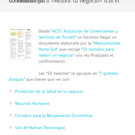
50 Medidas para «Reabrir tu Negocio» tras el Confinamiento!
View
Desde
*ACST. Asociación de Comerciantes y
Larger
Servicios de Torrent*
os hacemos llegar un
Image
documento elaborado por la
*
Mancomunitat
Horta Sud
*
que recoge
*50 consejos para
reabrir un negocio*
una vez finalizado el
confinamiento.
Las *50 medidas* se agrupan en
*7 grandes
bloques*
que tienen que ver con:
Protección de la Salud en tu negocio
Recursos Humanos
Consejos para la Recuperación Económica
Uso de Nuevas Tecnologías